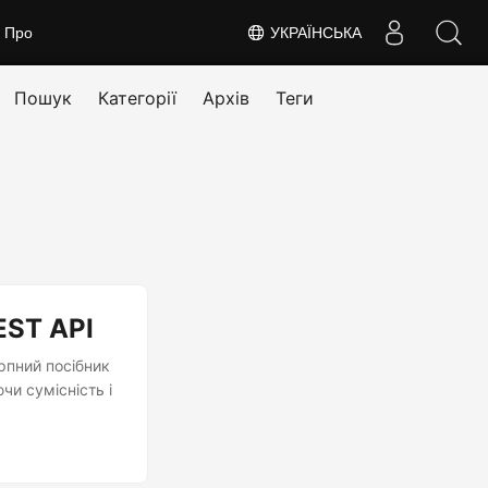
Про
УКРАЇНСЬКА
Пошук
Категорії
Архів
Теги
EST API
рпний посібник
чи сумісність і