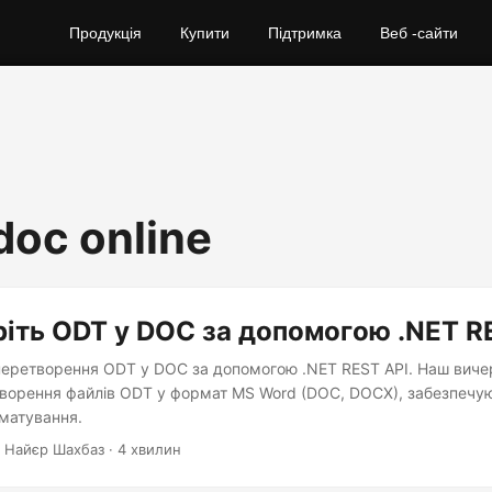
Продукція
Купити
Підтримка
Веб -сайти
doc online
іть ODT у DOC за допомогою .NET R
еретворення ODT у DOC за допомогою .NET REST API. Наш виче
творення файлів ODT у формат MS Word (DOC, DOCX), забезпечую
матування.
 Найєр Шахбаз · 4 хвилин