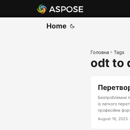
Home
Головна
»
Tags
odt to 
Перетвор
Безпроблемне п
із легкого пере
професійне фор
August 16, 2023
·