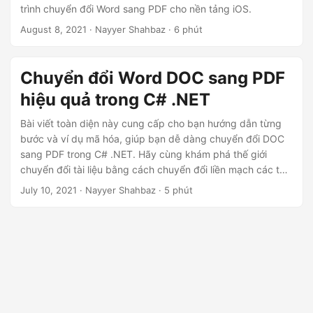
ớ
trình chuyển đổi Word sang PDF cho nền tảng iOS.
n
August 8, 2021
· Nayyer Shahbaz · 6 phút
g
Chuyển đổi Word DOC sang PDF
hiệu quả trong C# .NET
Bài viết toàn diện này cung cấp cho bạn hướng dẫn từng
bước và ví dụ mã hóa, giúp bạn dễ dàng chuyển đổi DOC
sang PDF trong C# .NET. Hãy cùng khám phá thế giới
chuyển đổi tài liệu bằng cách chuyển đổi liền mạch các tệp
DOC sang định dạng PDF bằng .NET REST API.
July 10, 2021
· Nayyer Shahbaz · 5 phút