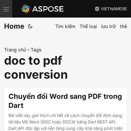
VIETNAMESE
C
h
Home
u
Tìm kiếm
Thể loại
lưu trữ
thẻ
y
ể
Trang chủ
»
Tags
n
doc to pdf
đ
ổ
conversion
i
đ
i
Chuyển đổi Word sang PDF trong
ề
Dart
u
Bài viết này giải thích chi tiết về cách chuyển đổi định dạng
h
tài liệu MS Word (DOC hoặc DOCX) bằng Dart REST API.
ư
Dart API độc lập với nền tảng cung cấp khả năng phát triển