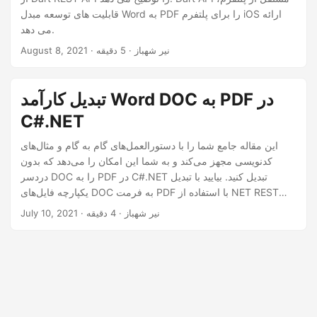
n
قابلیت های توسعه مبدل Word به PDF را برای پلتفرم iOS ارائه
می دهد.
· نیر شهباز · 5 دقیقه
August 8, 2021
تبدیل کارآمد Word DOC به PDF در
C#.NET
این مقاله جامع شما را با دستورالعمل‌های گام به گام و مثال‌های
کدنویسی مجهز می‌کند و به شما این امکان را می‌دهد که بدون
دردسر DOC را به PDF در C#.NET تبدیل کنید. بیایید با تبدیل
یکپارچه فایل‌های DOC به فرمت PDF با استفاده از NET REST
API، وارد دنیای تبدیل سند شویم.
· نیر شهباز · 4 دقیقه
July 10, 2021