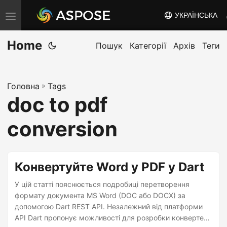
УКРАЇНСЬКА
T
o
Home
g
Пошук
Категорії
Архів
Теги
g
l
Головна
»
Tags
e
doc to pdf
n
a
conversion
v
i
g
Конвертуйте Word у PDF у Dart
a
У цій статті пояснюється подробиці перетворення
t
формату документа MS Word (DOC або DOCX) за
i
допомогою Dart REST API. Незалежний від платформи
o
API Dart пропонує можливості для розробки конвертера