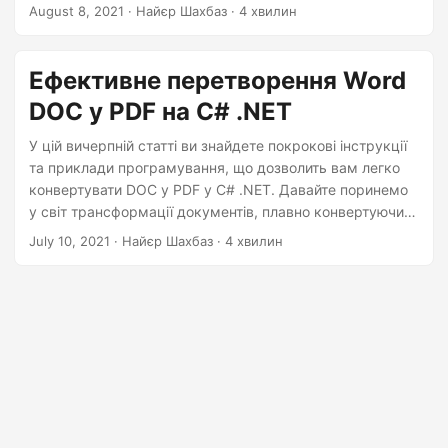
Word у PDF для платформи iOS.
n
August 8, 2021
· Найєр Шахбаз · 4 хвилин
Ефективне перетворення Word
DOC у PDF на C# .NET
У цій вичерпній статті ви знайдете покрокові інструкції
та приклади програмування, що дозволить вам легко
конвертувати DOC у PDF у C# .NET. Давайте поринемо
у світ трансформації документів, плавно конвертуючи
файли DOC у формат PDF за допомогою API .NET REST.
July 10, 2021
· Найєр Шахбаз · 4 хвилин