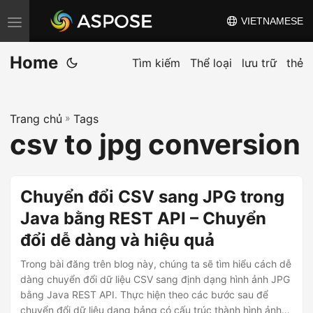
VIETNAMESE
C
h
Home
u
Tìm kiếm
Thể loại
lưu trữ
thẻ
y
ể
Trang chủ
»
Tags
n
csv to jpg conversion
đ
ổ
i
Chuyển đổi CSV sang JPG trong
đ
Java bằng REST API – Chuyển
i
đổi dễ dàng và hiệu quả
ề
u
Trong bài đăng trên blog này, chúng ta sẽ tìm hiểu cách dễ
h
dàng chuyển đổi dữ liệu CSV sang định dạng hình ảnh JPG
bằng Java REST API. Thực hiện theo các bước sau để
ư
chuyển đổi dữ liệu dạng bảng có cấu trúc thành hình ảnh