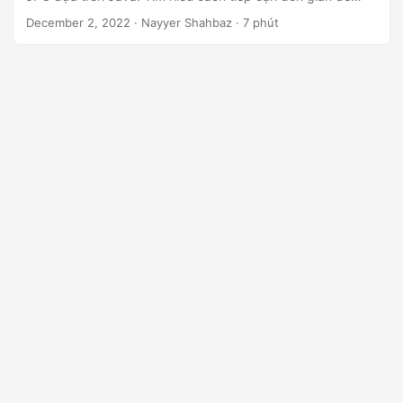
ớ
phát triển trình chuyển đổi WebP sang GIF bằng Java REST
December 2, 2022
· Nayyer Shahbaz · 7 phút
n
API
g