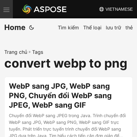
VIETNAMESE
C
h
Home
u
Tìm kiếm
Thể loại
lưu trữ
thẻ
y
ể
Trang chủ
»
Tags
n
convert webp to png
đ
ổ
i
WebP sang JPG, WebP sang
đ
PNG, Chuyển đổi WebP sang
i
JPEG, WebP sang GIF
ề
u
Chuyển đổi WebP sang JPEG trong Java. Trình chuyển đổi
h
WebP sang JPG, WebP sang PNG, WebP sang GIF trực
tuyến. Phát triển trực tuyến trình chuyển đổi WebP sang
ư
JPG dựa trên Java. Tìm hiểu cách tiếp cận đơn giản để