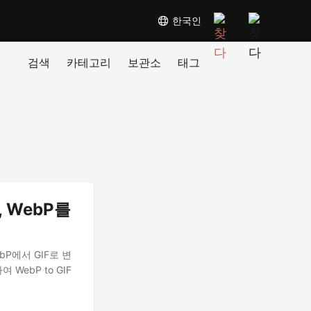
한국인
검색
카테고리
보관소
태그
, WebP를
bP에서 GIF로 변
 WebP to GIF