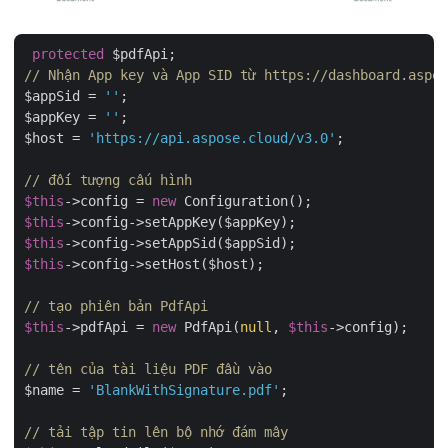
protected
// Nhận App key và App SID từ https://dashboard.aspos
$appSid = 
''
;

$appKey = 
''
;

$host = 
'https://api.aspose.cloud/v3.0'
;

// đối tượng cấu hình
$this
->config = 
new
$this
$this
$this
->config->setHost($host);

// tạo phiên bản PdfApi
$this
->pdfApi = 
new
 PdfApi(
null
, 
$this
->config);

// tên của tài liệu PDF đầu vào
$name = 
'BlankWithSignature.pdf'
;

// tải tập tin lên bộ nhớ đám mây