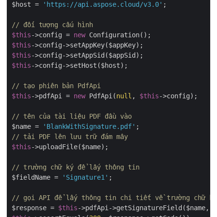
$host = 
'https://api.aspose.cloud/v3.0'
;

// đối tượng cấu hình
$this
->config = 
new
$this
$this
$this
->config->setHost($host);

// tạo phiên bản PdfApi
$this
->pdfApi = 
new
 PdfApi(
null
, 
$this
->config);

// tên của tài liệu PDF đầu vào
$name = 
'BlankWithSignature.pdf'
// tải PDF lên lưu trữ đám mây
$this
->uploadFile($name);

// trường chữ ký để lấy thông tin
$fieldName = 
'Signature1'
;

// gọi API để lấy thông tin chi tiết về trường chữ ký
$response = 
$this
->pdfApi->getSignatureField($name, $