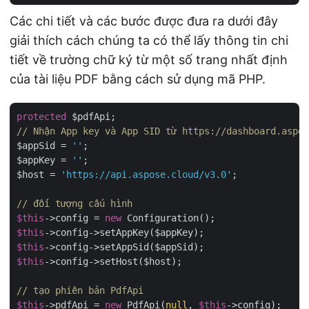
Các chi tiết và các bước được đưa ra dưới đây
giải thích cách chúng ta có thể lấy thông tin chi
tiết về trường chữ ký từ một số trang nhất định
của tài liệu PDF bằng cách sử dụng mã PHP.
protected
// Nhận App key và App SID từ https://dashboard.aspos
$appSid = 
''
;

$appKey = 
''
;

$host = 
'https://api.aspose.cloud/v3.0'
;

// đối tượng cấu hình
$this
->config = 
new
$this
$this
$this
->config->setHost($host);

// tạo phiên bản PdfApi
$this
->pdfApi = 
new
 PdfApi(
null
, 
$this
->config);
