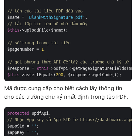
// tên của tài liệu PDF đầu vào
$name = 
'BlankWithSignature.pdf'
// tải tập tin lên bộ nhớ đám mây 
$this
->uploadFile($name);

// số trang trong tài liệu
$pageNumber = 
1
;

// gọi phương thức API để lấy các trường chữ ký từ tà
$response = 
$this
->pdfApi->getPageSignatureFields($na
$this
->assertEquals(
200
Mã được cung cấp cho biết cách lấy thông tin
cho các trường chữ ký nhất định trong tệp PDF.
protected
// Nhận App key và App SID từ https://dashboard.aspos
$appSid = 
''
;

$appKey = 
''
;
