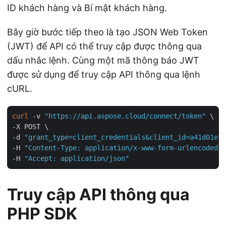
ID khách hàng và Bí mật khách hàng.
Bây giờ bước tiếp theo là tạo JSON Web Token
(JWT) để API có thể truy cập được thông qua
dấu nhắc lệnh. Cùng một mã thông báo JWT
được sử dụng để truy cập API thông qua lệnh
cURL.
curl
 -v 
"https://api.aspose.cloud/connect/token"
 \

-X POST \

-d 
"grant_type=client_credentials&client_id=a41d01ef-
-H 
"Content-Type: application/x-www-form-urlencoded"
 
-H 
"Accept: application/json"
Truy cập API thông qua
PHP SDK