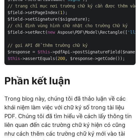
// trang chỉ mục nơi trường chữ ký cần được thêm vào
$field->setPageIndex(
1
);

// chỉ định vùng hình chữ nhật cho trường Chữ ký
$field->setRect(
new
 Aspose\PDF\Model\Rectangle([
'llx'
// gọi API để thêm trường chữ ký
$response = 
$this
->pdfApi->postSignatureField($name, 
$this
->assertEquals(
200
Phần kết luận
Trong blog này, chúng tôi đã thảo luận về các
khái niệm làm việc với chữ ký số trong tài liệu
PDF. Chúng tôi đã tìm hiểu về cách lấy thông tin
liên quan đến các trường chữ ký hiện có cũng
như cách thêm các trường chữ ký mới vào tài