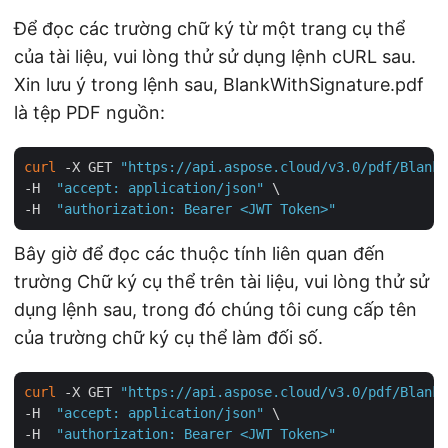
Để đọc các trường chữ ký từ một trang cụ thể
của tài liệu, vui lòng thử sử dụng lệnh cURL sau.
Xin lưu ý trong lệnh sau, BlankWithSignature.pdf
là tệp PDF nguồn:
curl
 -X GET 
"https://api.aspose.cloud/v3.0/pdf/BlankW
-H  
"accept: application/json"
 \

-H  
"authorization: Bearer <JWT Token>"
Bây giờ để đọc các thuộc tính liên quan đến
trường Chữ ký cụ thể trên tài liệu, vui lòng thử sử
dụng lệnh sau, trong đó chúng tôi cung cấp tên
của trường chữ ký cụ thể làm đối số.
curl
 -X GET 
"https://api.aspose.cloud/v3.0/pdf/BlankW
-H  
"accept: application/json"
 \

-H  
"authorization: Bearer <JWT Token>"