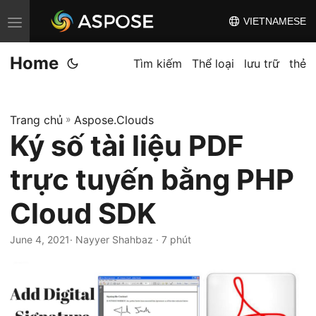
VIETNAMESE
C
h
Home
u
Tìm kiếm
Thể loại
lưu trữ
thẻ
y
ể
Trang chủ
»
Aspose.Clouds
n
Ký số tài liệu PDF
đ
ổ
trực tuyến bằng PHP
i
đ
Cloud SDK
i
June 4, 2021
· Nayyer Shahbaz · 7 phút
ề
u
h
ư