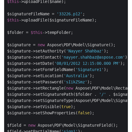
$this
->uploadFile($name);

$signatureFileName = 
'33226.p12'
$this
->uploadFile($signatureFileName);

$folder = 
$this
->tempFolder;

$signature = 
new
 Aspose\PDF\Model\Signature();

$signature->setAuthority(
'Nayyer Shahbaz'
);

$signature->setContact(
'nayyer.shahbaz@aspose.com'
);

$signature->setDate(
'08/01/2012 12:15:00.000 PM'
);

$signature->setFormFieldName(
'Signature1'
);

$signature->setLocation(
'Australia'
);

$signature->setPassword(
'sIikZSmz'
);

$signature->setRectangle(
new
 Aspose\PDF\Model\Rectang
$signature->setSignaturePath($folder . 
'/'
 . $signatu
$signature->setSignatureType(Aspose\PDF\Model\Signatu
$signature->setVisible(
true
);

$signature->setShowProperties(
false
);

$field = 
new
 Aspose\PDF\Model\SignatureField();

$field->setPartialName(
'sign1'