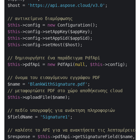
$host = 
'https://api.aspose.cloud/v3.0'
;

// αντικείμενο διαμόρφωσης
$this
->config = 
new
$this
$this
$this
->config->setHost($host);

// δημιουργήστε ένα παράδειγμα PdfApi
$this
->pdfApi = 
new
 PdfApi(
null
, 
$this
->config);

// όνομα του εισαγόμενου εγγράφου PDF
$name = 
'BlankWithSignature.pdf'
// μεταφορτώστε PDF στο χώρο αποθήκευσης cloud
$this
->uploadFile($name);

// πεδίο υπογραφής για ανάκτηση πληροφοριών
$fieldName = 
'Signature1'
;

// καλέστε το API για να ανακτήσετε τις λεπτομέρειες 
$response = 
$this
->pdfApi->getSignatureField($name, $