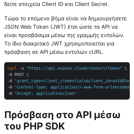
δείτε στοιχεία Client ID και Client Secret.
Τώρα το επόμενο βήμα είναι να δημιουργήσετε
JSON Web Token (JWT) έτσι ώστε τα API να
είναι προσβάσιμα μέσω της γραμμής εντολών.
Το ίδιο διακριτικό JWT χρησιμοποιείται για
πρόσβαση σε API μέσω εντολών cURL.
curl
 -v 
"https://api.aspose.cloud/connect/token"
 \

-X POST \

-d 
"grant_type=client_credentials&client_id=a41d01ef-
-H 
"Content-Type: application/x-www-form-urlencoded"
 
-H 
"Accept: application/json"
Πρόσβαση στο API μέσω
του PHP SDK