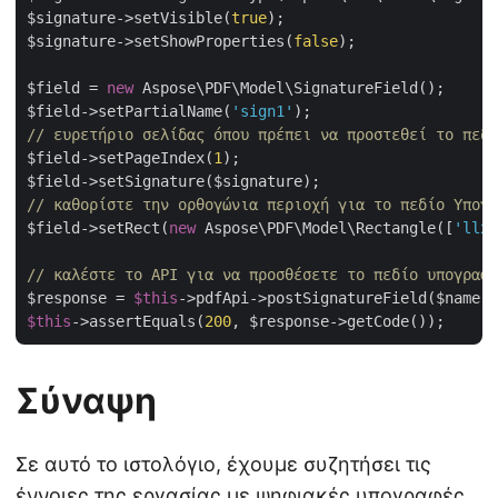
$signature->setVisible(
true
);

$signature->setShowProperties(
false
);

$field = 
new
 Aspose\PDF\Model\SignatureField();

$field->setPartialName(
'sign1'
// ευρετήριο σελίδας όπου πρέπει να προστεθεί το πεδί
$field->setPageIndex(
1
);

// καθορίστε την ορθογώνια περιοχή για το πεδίο Υπογρ
$field->setRect(
new
 Aspose\PDF\Model\Rectangle([
'llx'
// καλέστε το API για να προσθέσετε το πεδίο υπογραφή
$response = 
$this
->pdfApi->postSignatureField($name, 
$this
->assertEquals(
200
Σύναψη
Σε αυτό το ιστολόγιο, έχουμε συζητήσει τις
έννοιες της εργασίας με ψηφιακές υπογραφές