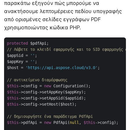
παρακάτω εξηγούν πώς μπορούμε να
ανακτήσουμε λεπτομέρειες πεδίου υπογραφής
από ορισμένες σελίδες εγγράφων PDF
χρησιμοποιώντας κώδικα PHP.
protected
// Λάβετε το κλειδί εφαρμογής και το SID εφαρμογής απ
$appSid = 
''
;

$appKey = 
''
;

$host = 
'https://api.aspose.cloud/v3.0'
;

// αντικείμενο διαμόρφωσης
$this
->config = 
new
$this
$this
$this
->config->setHost($host);

// δημιουργήστε ένα παράδειγμα PdfApi
$this
->pdfApi = 
new
 PdfApi(
null
, 
$this
->config);
