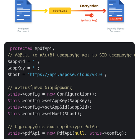
protected
// Λάβετε το κλειδί εφαρμογής και το SID εφαρμογής απ
$appSid = 
''
;

$appKey = 
''
;

$host = 
'https://api.aspose.cloud/v3.0'
;

// αντικείμενο διαμόρφωσης
$this
->config = 
new
$this
$this
$this
->config->setHost($host);

// δημιουργήστε ένα παράδειγμα PdfApi
$this
->pdfApi = 
new
 PdfApi(
null
, 
$this
->config);
