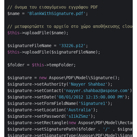
// όνομα του εισαγόμενου εγγράφου PDF
$name = 
'BlankWithSignature.pdf'
;

// μεταφορτώστε το αρχείο στο χώρο αποθήκευσης cloud
$this
->uploadFile($name);

$signatureFileName = 
'33226.p12'
$this
->uploadFile($signatureFileName);

$folder = 
$this
->tempFolder;

$signature = 
new
 Aspose\PDF\Model\Signature();

$signature->setAuthority(
'Nayyer Shahbaz'
);

$signature->setContact(
'nayyer.shahbaz@aspose.com'
);

$signature->setDate(
'08/01/2012 12:15:00.000 PM'
);

$signature->setFormFieldName(
'Signature1'
);

$signature->setLocation(
'Australia'
);

$signature->setPassword(
'sIikZSmz'
);

$signature->setRectangle(
new
 Aspose\PDF\Model\Rectang
$signature->setSignaturePath($folder . 
'/'
 . $signatu
$signature->setSignatureType(Aspose\PDF\Model\Signatu