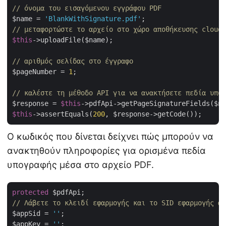
// όνομα του εισαγόμενου εγγράφου PDF
$name = 
'BlankWithSignature.pdf'
// μεταφορτώστε το αρχείο στο χώρο αποθήκευσης cloud 
$this
->uploadFile($name);

// αριθμός σελίδας στο έγγραφο
$pageNumber = 
1
;

// καλέστε τη μέθοδο API για να ανακτήσετε πεδία υπογ
$response = 
$this
->pdfApi->getPageSignatureFields($na
$this
->assertEquals(
200
Ο κωδικός που δίνεται δείχνει πώς μπορούν να
ανακτηθούν πληροφορίες για ορισμένα πεδία
υπογραφής μέσα στο αρχείο PDF.
protected
// Λάβετε το κλειδί εφαρμογής και το SID εφαρμογής απ
$appSid = 
''
;

$appKey = 
''
;
