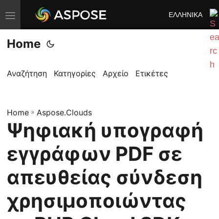
ΕΛΛΗΝΙΚΆ
Ε
ν
Home
α
λ
λ
Αναζήτηση
Κατηγορίες
Αρχείο
Ετικέτες
α
γ
Home
ή
»
Aspose.Clouds
Ψηφιακή υπογραφή
π
λ
εγγράφων PDF σε
ο
ή
απευθείας σύνδεση
γ
χρησιμοποιώντας
η
σ