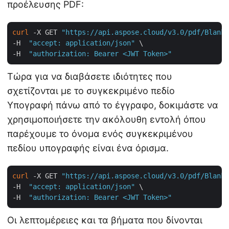
προέλευσης PDF:
curl
 -X GET 
"https://api.aspose.cloud/v3.0/pdf/BlankW
-H  
"accept: application/json"
 \

-H  
"authorization: Bearer <JWT Token>"
Τώρα για να διαβάσετε ιδιότητες που
σχετίζονται με το συγκεκριμένο πεδίο
Υπογραφή πάνω από το έγγραφο, δοκιμάστε να
χρησιμοποιήσετε την ακόλουθη εντολή όπου
παρέχουμε το όνομα ενός συγκεκριμένου
πεδίου υπογραφής είναι ένα όρισμα.
curl
 -X GET 
"https://api.aspose.cloud/v3.0/pdf/BlankW
-H  
"accept: application/json"
 \

-H  
"authorization: Bearer <JWT Token>"
Οι λεπτομέρειες και τα βήματα που δίνονται