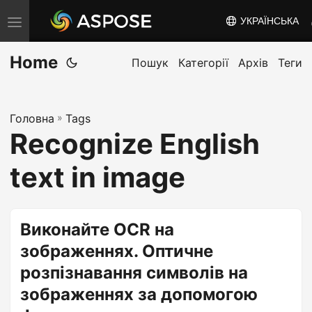
УКРАЇНСЬКА
T
o
Home
g
Пошук
Категорії
Архів
Теги
g
l
Головна
»
Tags
e
Recognize English
n
a
text in image
v
i
g
Виконайте OCR на
a
зображеннях. Оптичне
t
розпізнавання символів на
i
зображеннях за допомогою
o