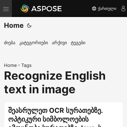
ქართული
T
o
Home
g
g
l
ძიება
კატეგორიები
არქივი
ტეგები
e
n
Home
a
»
Tags
Recognize English
v
i
text in image
g
a
t
შეასრულეთ OCR სურათებზე.
i
ოპტიკური სიმბოლოების
o