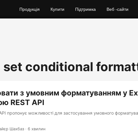
Продукція
Купити
Підтримка
Веб -сайти
 set conditional format
вати з умовним форматуванням у Ex
ою REST API
API пропонує можливості для застосування умовного форматува
айєр Шахбаз · 6 хвилин