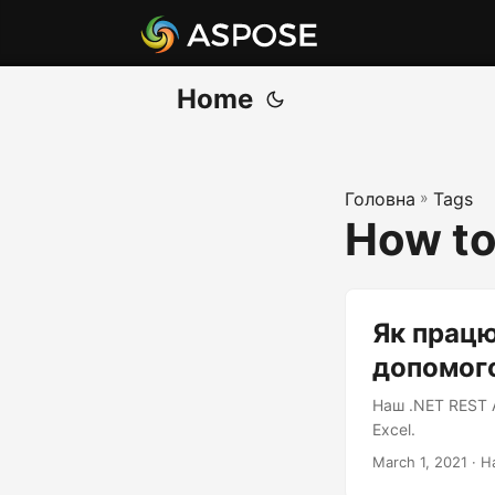
Home
Головна
»
Tags
How to
Як працю
допомог
Наш .NET REST 
Excel.
March 1, 2021
· Н