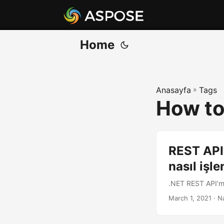
Home
Anasayfa
»
Tags
How to
REST API'
nasıl işle
.NET REST API’mi
March 1, 2021
· N