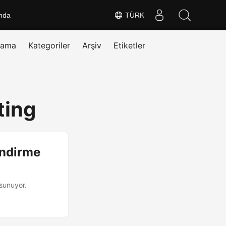
nda
TÜRK
rama
Kategoriler
Arşiv
Etiketler
ting
endirme
sunuyor.