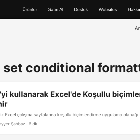
Ürünler
Satın Al
Destek
Websites
Hakkı
A
 set conditional format
yi kullanarak Excel'de Koşullu biçiml
nir
z Excel çalışma sayfalarına koşullu biçimlendirme uygulama olanağı 
ayyer Şahbaz · 6 dk