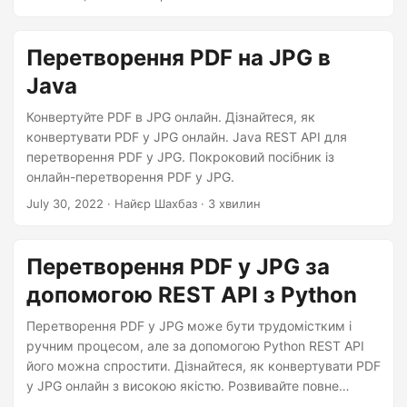
n
Перетворення PDF на JPG в
Java
Конвертуйте PDF в JPG онлайн. Дізнайтеся, як
конвертувати PDF у JPG онлайн. Java REST API для
перетворення PDF у JPG. Покроковий посібник із
онлайн-перетворення PDF у JPG.
July 30, 2022
· Найєр Шахбаз · 3 хвилин
Перетворення PDF у JPG за
допомогою REST API з Python
Перетворення PDF у JPG може бути трудомістким і
ручним процесом, але за допомогою Python REST API
його можна спростити. Дізнайтеся, як конвертувати PDF
у JPG онлайн з високою якістю. Розвивайте повне
розуміння за допомогою покрокових інструкцій і