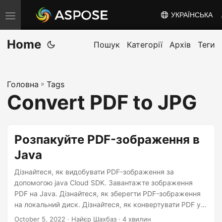
УКРАЇНСЬКА
T
o
Home
g
Пошук
Категорії
Архів
Теги
g
l
Головна
»
Tags
e
Convert PDF to JPG
n
a
v
Розпакуйте PDF-зображення в
i
Java
g
a
Дізнайтеся, як видобувати PDF-зображення за
t
допомогою java Cloud SDK. Завантажте зображення
PDF на Java. Дізнайтеся, як зберегти PDF-зображення
i
на локальний диск. Дізнайтеся, як конвертувати PDF у
o
JPG (через вилучення).
October 5, 2022
· Найєр Шахбаз · 4 хвилин