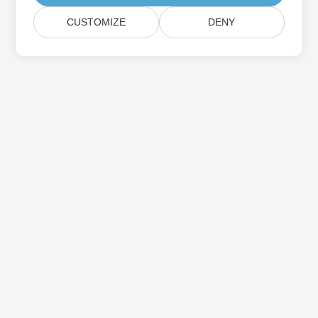
CUSTOMIZE
DENY
Домашній
Продукція
Нові Релізи
Ціноутворення
Документи