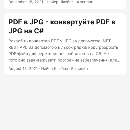
December 18, 2021
· Найєр Шахбаз · 4 хвилин
зразків коду для конвертації PDF у JPG онлайн.
Попрощайтеся з ручним перетворенням, почніть
конвертувати PDF у зображення з легкістю!
PDF в JPG - конвертуйте PDF в
JPG на C#
Розробіть конвертер PDF у JPG за допомогою .NET
REST API. За допомогою кількох рядків коду розробіть
PDF-файл для перетворення зображень на C#. Не
потрібно завантажувати програмне забезпечення, але
виконайте всі перетворення PDF у JPEG на C#.
August 13, 2021
· Найєр Шахбаз · 5 хвилин