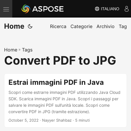
ITALIANO
V
ä
Home
x
Ricerca
Categorie
Archivio
Tag
l
a
Home
»
Tags
n
Convert PDF to JPG
a
v
i
Estrai immagini PDF in Java
g
e
Scopri come estrarre immagini PDF utilizzando Java Cloud
SDK. Scarica immagini PDF in Java. Scopri i passaggi per
r
salvare le immagini PDF sull’unità locale. Scopri come
i
convertire PDF in JPG (tramite estrazione).
n
October 5, 2022
· Nayyer Shahbaz · 5 minuti
g