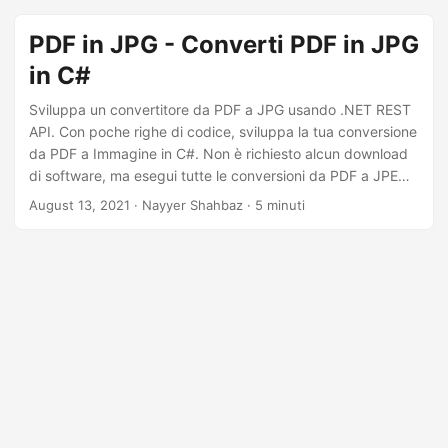
online. Dì addio alla conversione manuale, inizia a
convertire facilmente i PDF in immagini!
PDF in JPG - Converti PDF in JPG
in C#
Sviluppa un convertitore da PDF a JPG usando .NET REST
API. Con poche righe di codice, sviluppa la tua conversione
da PDF a Immagine in C#. Non è richiesto alcun download
di software, ma esegui tutte le conversioni da PDF a JPEG
in C#.
August 13, 2021
· Nayyer Shahbaz · 5 minuti