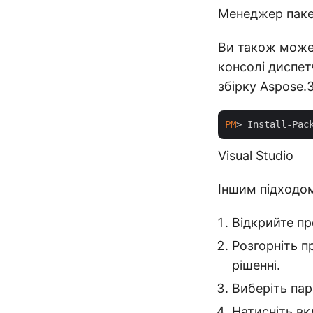
Менеджер паке
Ви також може
консолі диспет
збірку Aspose.
PM
> Install-Pac
Visual Studio
Іншим підходом
Відкрийте пр
Розгорніть п
рішенні.
Виберіть па
Натисніть вк