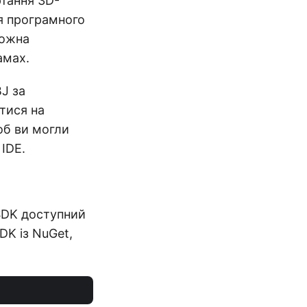
тання 3D-
ня програмного
можна
амах.
J за
тися на
об ви могли
IDE.
SDK доступний
DK із NuGet,