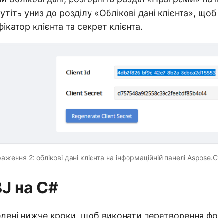
утіть униз до розділу «Облікові дані клієнта», що
фікатор клієнта та секрет клієнта.
аження 2: облікові дані клієнта на інформаційній панелі Aspose.C
BJ на C#
едені нижче кроки, щоб виконати перетворення ф