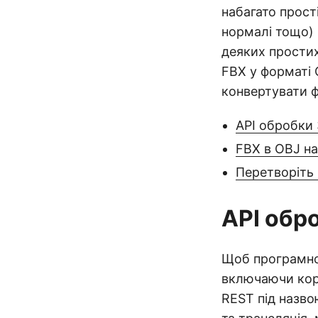
набагато прост
нормалі тощо) 
деяких простих
FBX у форматі 
конвертувати 
API обробки
FBX в OBJ на
Перетворіть
API обр
Щоб програмно 
включаючи коро
REST під назво