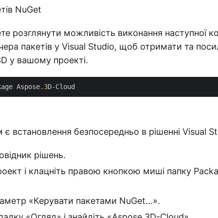
тів NuGet
те розглянути можливість виконання наступної к
чера пакетів у Visual Studio, щоб отримати та пос
3D у вашому проекті.
kage Aspose.
3
 є встановлення безпосередньо в рішенні Visual St
овідник рішень.
роект і клацніть правою кнопкою миші папку Pack
раметр «Керувати пакетами NuGet…».
ладку «Огляд» і знайдіть «Aspose.3D-Cloud»