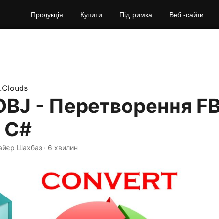
Продукція
Купити
Підтримка
Веб -сайти
.Clouds
OBJ - Перетворення FB
 C#
Найєр Шахбаз · 6 хвилин