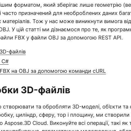
ішим форматом, який зберігає лише геометрію (в
і часто призначений для необроблених даних бага
 матеріалів. Тож у нас може виникнути вимога ві
OBJ. У цій статті ми дізнаємося про те, як програм
файли FBX у файли OBJ за допомогою REST API.
 3D-файлів
 C#
 FBX на OBJ за допомогою команди cURL
обки 3D-файлів
створювати та обробляти 3D-моделі, об’єкти та с
бку, циліндр, сферу, тор і площину, ми створили 
ю Aspose.3D Cloud. Виконуйте всі операції, такі я