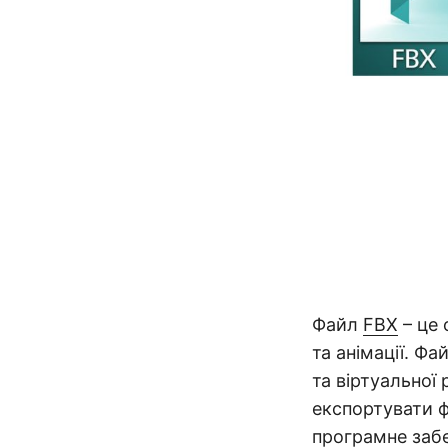
Файл
FBX
– це 
та анімації. Ф
та віртуальної
експортувати ф
програмне забе