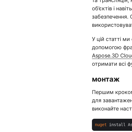
та трансляція
об’єктів і нав
забезпечення. 
використовуват
У цій статті м
допомогою фраг
Aspose.3D Clou
отримати всі ф
монтаж
Першим кроком 
для завантаже
виконайте наст
nuget
 install A