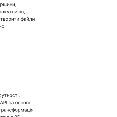
ершини,
токутників,
дтворити файли
но
утності,
API на основі
к трансформація