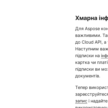
Хмарна ін
Для Aspose конф
важливими. Та
до Cloud API, 
Наступним важ
підписки на
інф
картка чи плат
підписки ви мо
документів.
Тепер використ
зареєструйтеся
запис
і надайте
використовуючи