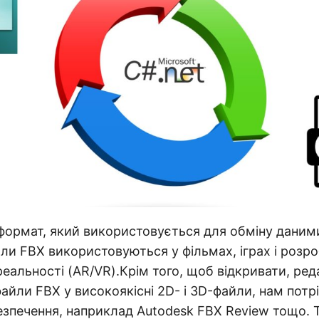
формат, який використовується для обміну даним
айли FBX використовуються у фільмах, іграх і розр
 реальності (AR/VR).Крім того, щоб відкривати, ред
айли FBX у високоякісні 2D- і 3D-файли, нам потр
зпечення, наприклад Autodesk FBX Review тощо. 