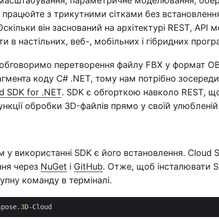
, масштабування, параметричне моделювання, обер
іть працюйте з трикутними сітками без встановлен
Оскільки він заснований на архітектурі REST, API 
и в настільних, веб-, мобільних і гібридних прогр
и обговоримо перетворення файлу FBX у формат OB
мента коду C# .NET, тому нам потрібно зосереди
d SDK for .NET
. SDK є обгорткою навколо REST, щ
ункції обробки 3D-файлів прямо у своїй улюбленій 
у використанні SDK є його встановлення. Cloud 
ння через
NuGet
і
GitHub
. Отже, щоб інсталювати S
упну команду в терміналі.
spose.
3