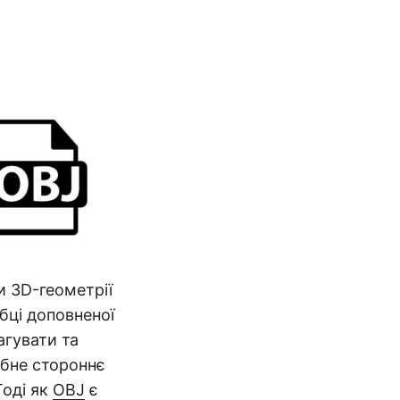
и 3D-геометрії
обці доповненої
агувати та
ібне стороннє
Тоді як
OBJ
є