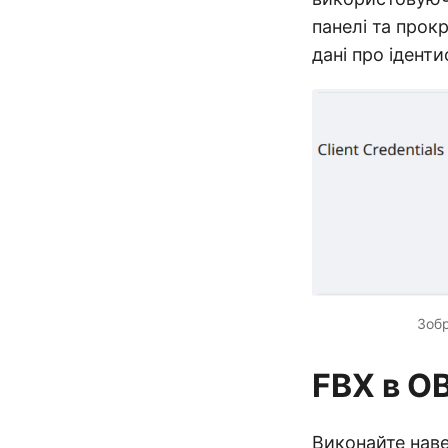
панелі та прокр
дані про іденти
Зобр
FBX в O
Виконайте нав