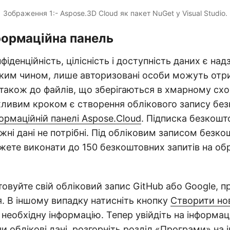
Зображення 1:- Aspose.3D Cloud як пакет NuGet у Visual Studio.
формаційна панель
іденційність, цілісність і доступність даних є на
ким чином, лише авторизовані особи можуть отр
а також до файлів, що зберігаються в хмарному схо
ливим кроком є створення облікового запису без
ормаційній панелі Aspose.Cloud
. Підписка безкошт
іжні дані не потрібні. Під обліковим записом безко
жете виконати до 150 безкоштовних запитів на об
овуйте свій обліковий запис GitHub або Google, п
. В іншому випадку натисніть кнопку
Створити но
 необхідну інформацію. Тепер увійдіть на інформац
 облікові дані, розгорніть розділ «Програми» на 