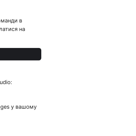
оманди в
илатися на
udio:
ages у вашому