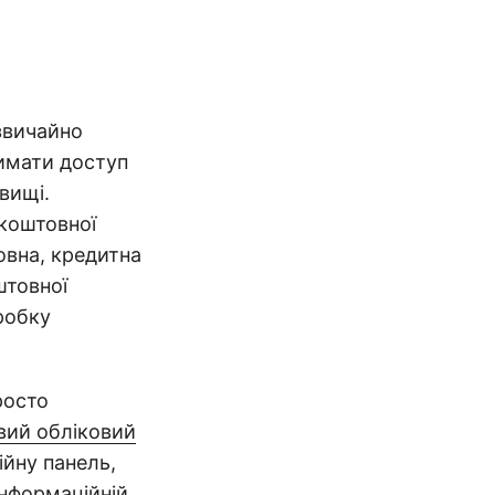
дзвичайно
имати доступ
вищі.
коштовної
овна, кредитна
штовної
робку
росто
вий обліковий
ійну панель,
інформаційній