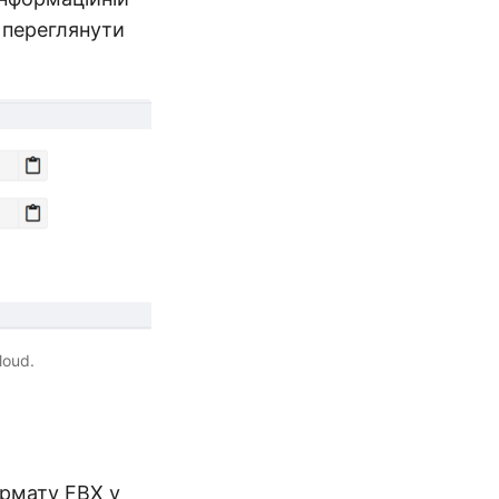
б переглянути
loud.
ормату FBX у