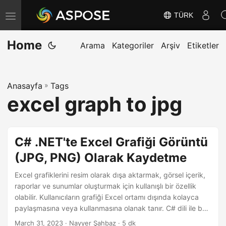
TÜRK
G
e
Home
z
Arama
Kategoriler
Arşiv
Etiketler
i
n
Anasayfa
»
Tags
m
excel graph to jpg
e
y
i
C# .NET'te Excel Grafiği Görüntü
D
(JPG, PNG) Olarak Kaydetme
e
ğ
Excel grafiklerini resim olarak dışa aktarmak, görsel içerik,
i
raporlar ve sunumlar oluşturmak için kullanışlı bir özellik
olabilir. Kullanıcıların grafiği Excel ortamı dışında kolayca
ş
paylaşmasına veya kullanmasına olanak tanır. C# dili ile bu
t
kolaylıkla gerçekleştirilebilir ve Aspose.Cells Cloud
March 31, 2023
· Nayyer Şahbaz · 5 dk