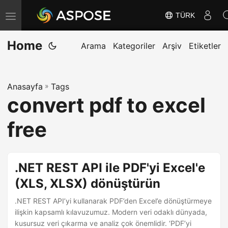
TÜRK
G
e
Home
z
Arama
Kategoriler
Arşiv
Etiketler
i
n
Anasayfa
»
Tags
m
convert pdf to excel
e
y
free
i
D
e
.NET REST API ile PDF'yi Excel'e
ğ
(XLS, XLSX) dönüştürün
i
.NET REST API’yi kullanarak PDF’den Excel’e dönüştürmeye
ş
ilişkin kapsamlı kılavuzumuz. Modern veri odaklı dünyada,
t
kusursuz veri çıkarma ve analiz çok önemlidir. ‘PDF’yi