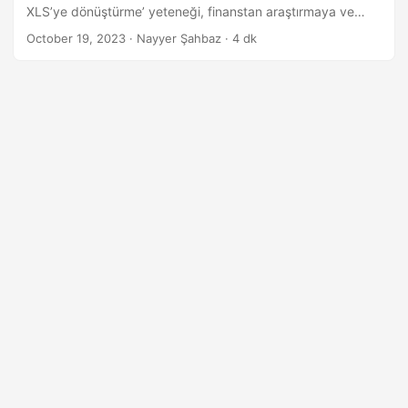
i
XLS’ye dönüştürme’ yeteneği, finanstan araştırmaya ve
r
ötesine kadar çeşitli alanlardaki profesyonellere güç verir.
October 19, 2023
· Nayyer Şahbaz · 4 dk