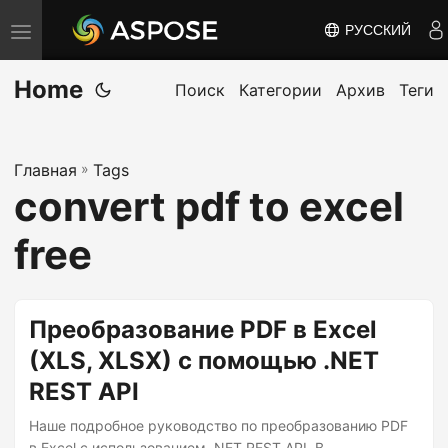
РУССКИЙ
П
е
Home
р
Поиск
Категории
Архив
Теги
е
к
Главная
»
Tags
л
convert pdf to excel
ю
ч
free
и
т
ь
Преобразование PDF в Excel
н
(XLS, XLSX) с помощью .NET
а
REST API
в
и
Наше подробное руководство по преобразованию PDF
в Excel с использованием .NET REST API. В