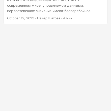
г
современном мире, управляемом данными,
а
первостепенное значение имеют бесперебойное
ц
извлечение и анализ данных. Возможность
October 19, 2023
· Найер Шахбаз · 4 мин
«конвертировать PDF в XLS» расширяет возможности
и
профессионалов в различных областях: от финансов до
ю
исследований и не только.