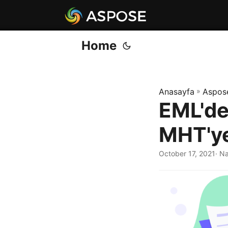
Home
Anasayfa
»
Aspos
EML'de
MHT'y
October 17, 2021
· N