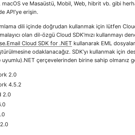
 macOS ve Masaüstü, Mobil, Web, hibrit vb. gibi herh
 API’ye erişin.
amlama dili içinde doğrudan kullanmak için lütfen Clo
rmalayıcı olan dil-özgü Cloud SDK’mızı kullanmayı den
se.Email Cloud SDK for .NET
kullanarak EML dosyala
türülmesine odaklanacağız. SDK’yı kullanmak için de
e uyumlu).NET çerçevelerinden birine sahip olmanız ge
rk 2.0
rk 4.5.2
 2.0
6.0
.0
2.0