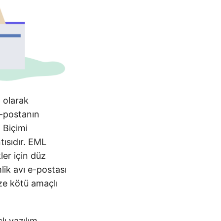
 olarak
e-postanın
i Biçimi
tısıdır. EML
ler için düz
mlik avı e-postası
ize kötü amaçlı
lı yazılım