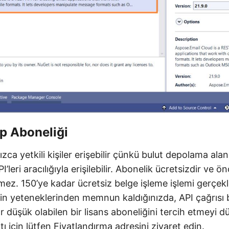
p Aboneliği
nızca yetkili kişiler erişebilir çünkü bulut depolama al
I’leri aracılığıyla erişilebilir. Abonelik ücretsizdir v
kmez. 150’ye kadar ücretsiz belge işleme işlemi gerçekle
nin yeteneklerinden memnun kaldığınızda, API çağrısı
 düşük olabilen bir lisans aboneliğini tercih etmeyi dü
tı için lütfen
Fiyatlandırma
adresini ziyaret edin.