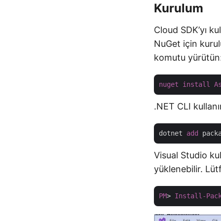
Kurulum
Cloud SDK’yı ku
NuGet için kuru
komutu yürütün
nuget
install
A
.NET CLI kullanı
dotnet 
add
Visual Studio ku
yüklenebilir. Lüt
PM
> 
Install-Pac