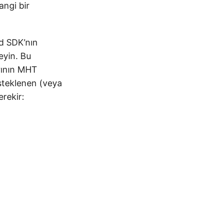
angi bir
ud SDK’nın
eyin. Bu
rının MHT
steklenen (veya
rekir: