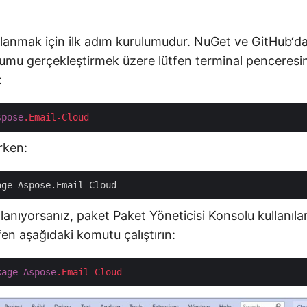
llanmak için ilk adım kurulumudur.
NuGet
ve
GitHub
‘da
lumu gerçekleştirmek üzere lütfen terminal penceresi
:
spose
.Email-Cloud
rken:
llanıyorsanız, paket Paket Yöneticisi Konsolu kullanıla
fen aşağıdaki komutu çalıştırın:
kage
Aspose
.Email-Cloud