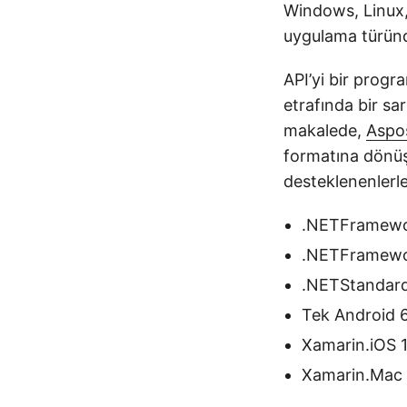
Windows, Linux,
uygulama türünde
API’yi bir progr
etrafında bir sa
makalede,
Aspo
formatına dönüş
desteklenenlerl
.NETFramewo
.NETFramewo
.NETStandard
Tek Android 
Xamarin.iOS 1
Xamarin.Mac 