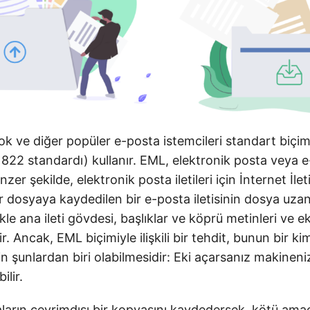
k ve diğer popüler e-posta istemcileri standart biçim
22 standardı) kullanır. EML, elektronik posta veya 
nzer şekilde, elektronik posta iletileri için İnternet İlet
 dosyaya kaydedilen bir e-posta iletisinin dosya uzan
kle ana ileti gövdesi, başlıklar ve köprü metinleri ve ek
r. Ancak, EML biçimiyle ilişkili bir tehdit, bunun bir ki
in şunlardan biri olabilmesidir: Eki açarsanız makinen
ilir.
ların çevrimdışı bir kopyasını kaydedersek, kötü amaç