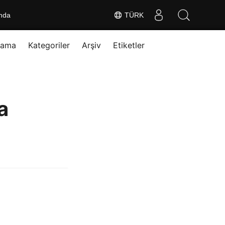
nda
TÜRK
rama
Kategoriler
Arşiv
Etiketler
a