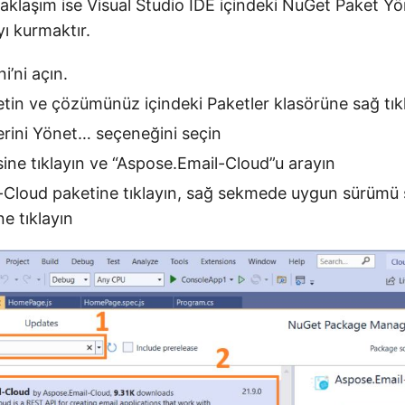
yaklaşım ise Visual Studio IDE içindeki NuGet Paket Yön
yı kurmaktır.
’ni açın.
letin ve çözümünüz içindeki Paketler klasörüne sağ tık
rini Yönet… seçeneğini seçin
ne tıklayın ve “Aspose.Email-Cloud”u arayın
Cloud paketine tıklayın, sağ sekmede uygun sürümü 
e tıklayın