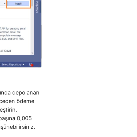
anında depolanan
e önceden ödeme
ştirin.
 başına 0,005
şünebilirsiniz.