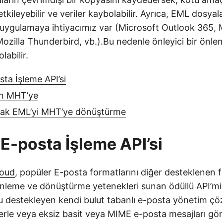
tkileyebilir ve veriler kaybolabilir. Ayrıca, EML dosyal
 uygulamaya ihtiyacımız var (Microsoft Outlook 365, 
ozilla Thunderbird, vb.).Bu nedenle önleyici bir önle
labilir.
sta İşleme API’si
n MHT’ye
rak EML’yi MHT’ye dönüştürme
 E-posta İşleme API’si
loud
, popüler E-posta formatlarını diğer desteklenen 
nleme ve dönüştürme yetenekleri sunan ödüllü API’mi
u destekleyen kendi bulut tabanlı e-posta yönetim 
erle veya eksiz basit veya MIME e-posta mesajları gö