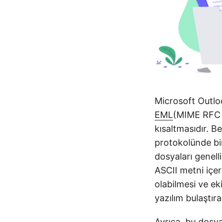
Microsoft Outloo
EML
(MIME RFC 8
kısaltmasıdır. Be
protokolünde bir
dosyaları genelli
ASCII metni içeri
olabilmesi ve ek
yazılım bulaştırab
Ayrıca, bu dosya