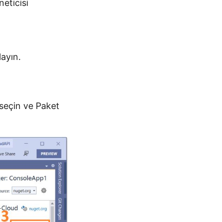
eticisi
layın.
seçin ve Paket