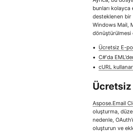
bunları kolayca e
desteklenen bir
Windows Mail, M
dönüştürülmesi o
Ücretsiz E-po
C#‘da EML’de
cURL kullana
Ücretsiz
Aspose.Email C
oluşturma, düze
nedenle, OAuth’
oluşturun ve ekl