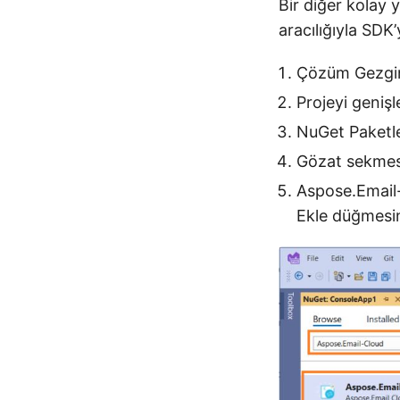
Bir diğer kolay 
aracılığıyla SDK’
Çözüm Gezgini
Projeyi geniş
NuGet Paketle
Gözat sekmesi
Aspose.Email-
Ekle düğmesin