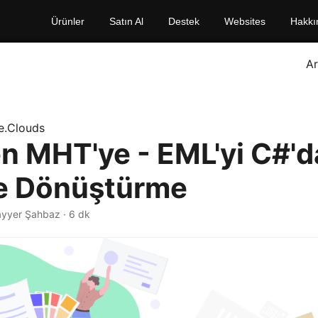
Ürünler
Satın Al
Destek
Websites
Hakkı
A
e.Clouds
n MHT'ye - EML'yi C#'d
e Dönüştürme
ayyer Şahbaz · 6 dk