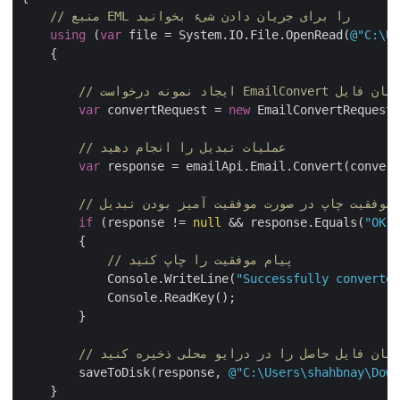
// منبع EML را برای جریان دادن شیء بخوانید
using
 (
var
 file = System.IO.File.OpenRead(
@"C:\
    {

ی و جریان فایل
var
 convertRequest = 
new
 EmailConvertRequest
// عملیات تبدیل را انجام دهید
var
 response = emailApi.Email.Convert(conver
م موفقیت چاپ در صورت موفقیت آمیز بودن تبدیل
if
 (response != 
null
 && response.Equals(
"OK
        {

// پیام موفقیت را چاپ کنید
            Console.WriteLine(
"Successfully convert
            Console.ReadKey();

        }

جریان فایل حاصل را در درایو محلی ذخیره کنید
        saveToDisk(response, 
@"C:\Users\shahbnay\Do
    }
