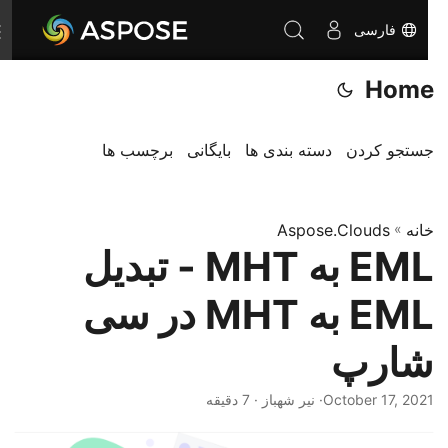
فارسی
T
o
Home
g
g
l
جستجو کردن
دسته بندی ها
بایگانی
برچسب ها
e
n
خانه
»
Aspose.Clouds
a
EML به MHT - تبدیل
v
i
EML به MHT در سی
g
a
شارپ
t
i
October 17, 2021
· نیر شهباز · 7 دقیقه
o