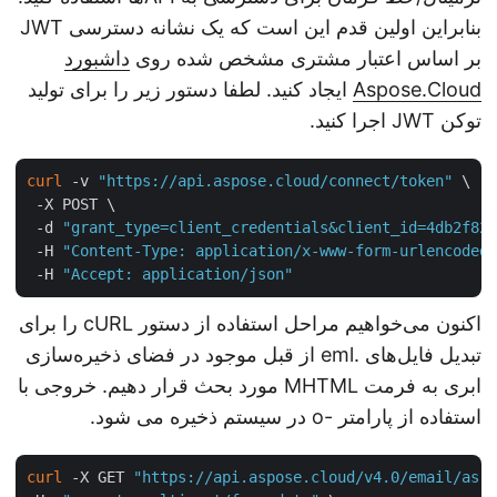
بنابراین اولین قدم این است که یک نشانه دسترسی JWT
بر اساس اعتبار مشتری مشخص شده روی
داشبورد
Aspose.Cloud
ایجاد کنید. لطفا دستور زیر را برای تولید
توکن JWT اجرا کنید.
curl
 -v 
"https://api.aspose.cloud/connect/token"
 \

 -X POST \

 -d 
"grant_type=client_credentials&client_id=4db2f8
 -H 
"Content-Type: application/x-www-form-urlencode
 -H 
"Accept: application/json"
اکنون می‌خواهیم مراحل استفاده از دستور cURL را برای
تبدیل فایل‌های .eml از قبل موجود در فضای ذخیره‌سازی
ابری به فرمت MHTML مورد بحث قرار دهیم. خروجی با
استفاده از پارامتر -o در سیستم ذخیره می شود.
curl
 -X GET 
"https://api.aspose.cloud/v4.0/email/as