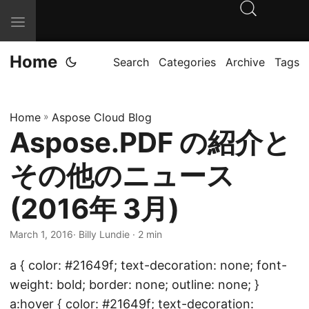
T
o
Home
g
Search
Categories
Archive
Tags
g
l
Home
»
Aspose Cloud Blog
e
Aspose.PDF の紹介と
n
a
その他のニュース
v
i
(2016年 3月)
g
March 1, 2016
· Billy Lundie · 2 min
a
t
a { color: #21649f; text-decoration: none; font-
i
weight: bold; border: none; outline: none; }
o
a:hover { color: #21649f; text-decoration: