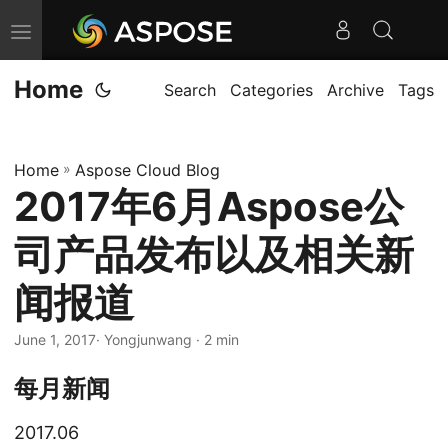
T
o
Home
g
Search
Categories
Archive
Tags
g
l
Home
»
Aspose Cloud Blog
e
2017年6月Aspose公
n
a
司产品发布以及相关新
v
i
闻报道
g
June 1, 2017
· Yongjunwang · 2 min
a
t
每月新闻
i
o
2017.06