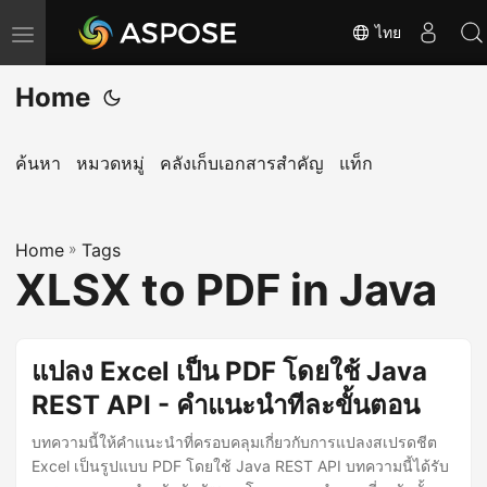
ไทย
T
o
Home
g
g
l
ค้นหา
หมวดหมู่
คลังเก็บเอกสารสำคัญ
แท็ก
e
n
Home
a
»
Tags
XLSX to PDF in Java
v
i
g
แปลง Excel เป็น PDF โดยใช้ Java
a
REST API - คำแนะนำทีละขั้นตอน
t
i
บทความนี้ให้คำแนะนำที่ครอบคลุมเกี่ยวกับการแปลงสเปรดชีต
o
Excel เป็นรูปแบบ PDF โดยใช้ Java REST API บทความนี้ได้รับ