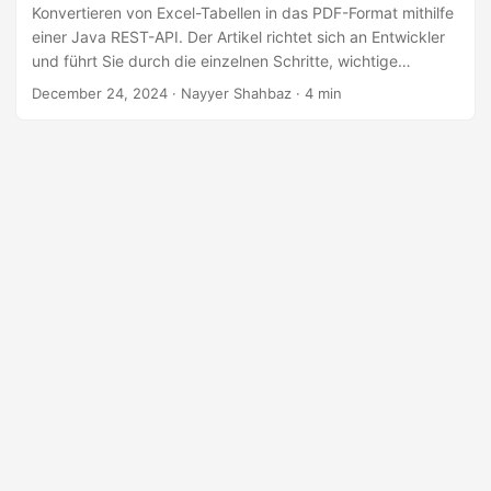
a
Konvertieren von Excel-Tabellen in das PDF-Format mithilfe
l
einer Java REST-API. Der Artikel richtet sich an Entwickler
und führt Sie durch die einzelnen Schritte, wichtige
t
Codeausschnitte und Best Practices, um
December 24, 2024
· Nayyer Shahbaz · 4 min
e
Dateikonvertierungsaufgaben zu vereinfachen und
n
gleichzeitig Genauigkeit und Effizienz sicherzustellen.