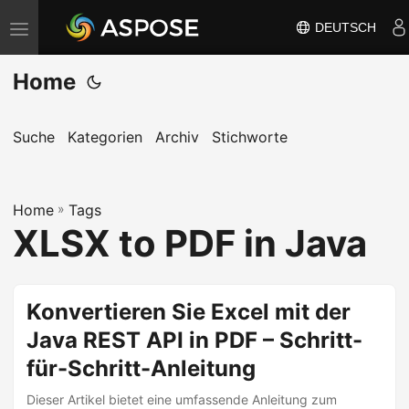
DEUTSCH
N
a
Home
v
i
g
Suche
Kategorien
Archiv
Stichworte
a
t
Home
i
»
Tags
XLSX to PDF in Java
o
n
u
Konvertieren Sie Excel mit der
m
Java REST API in PDF – Schritt-
s
c
für-Schritt-Anleitung
h
Dieser Artikel bietet eine umfassende Anleitung zum