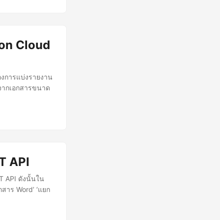
hon Cloud
ต้องการแบ่งรายงาน
าะจากเอกสารขนาด
T API
 API ดังนั้นใน
อกสาร Word’ ‘แยก