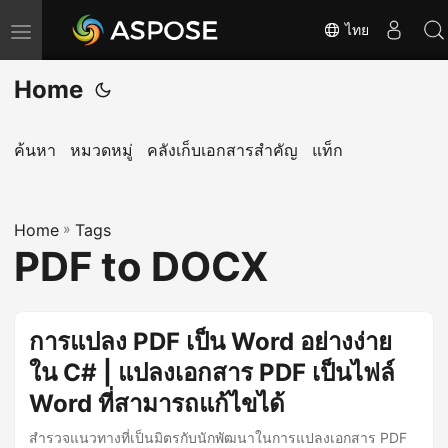
ไทย
T
o
Home
g
g
l
ค้นหา
หมวดหมู่
คลังเก็บเอกสารสำคัญ
แท็ก
e
n
Home
a
»
Tags
PDF to DOCX
v
i
g
การแปลง PDF เป็น Word อย่างง่าย
a
ใน C# | แปลงเอกสาร PDF เป็นไฟล์
t
i
Word ที่สามารถแก้ไขได้
o
สำรวจแนวทางที่เป็นมิตรกับนักพัฒนาในการแปลงเอกสาร PDF