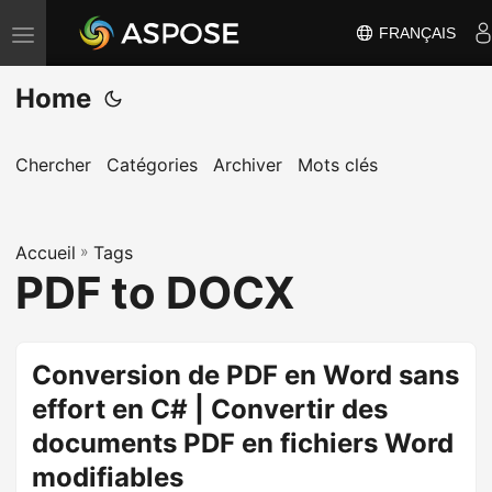
FRANÇAIS
B
a
Home
s
c
u
Chercher
Catégories
Archiver
Mots clés
l
e
Accueil
r
»
Tags
PDF to DOCX
l
a
n
Conversion de PDF en Word sans
a
effort en C# | Convertir des
v
i
documents PDF en fichiers Word
g
modifiables