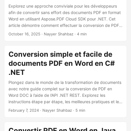
a
Explorez une approche conviviale pour les développeurs
t
afin de convertir sans effort des documents PDF en format
i
Word en utilisant Aspose.PDF Cloud SDK pour .NET. Cet
article démontre comment effectuer la conversion de PDF
o
en DOC et de PDF en DOCX en C#, vous permettant de
n
October 16, 2025
· Nayyer Shahbaz · 4 min
créer votre propre convertisseur de PDF en Word qui
préserve la mise en page, le formatage et le contenu avec
précision.
Conversion simple et facile de
documents PDF en Word en C#
.NET
Plongez dans le monde de la transformation de documents
avec notre guide complet sur la conversion de PDF en
Word DOC à l’aide de l’API .NET REST. Explorez les
instructions étape par étape, les meilleures pratiques et les
exemples de codage pour rationaliser votre processus de
February 7, 2024
· Nayyer Shahbaz · 5 min
transformation de documents.
Convertir PDF en Word en Java