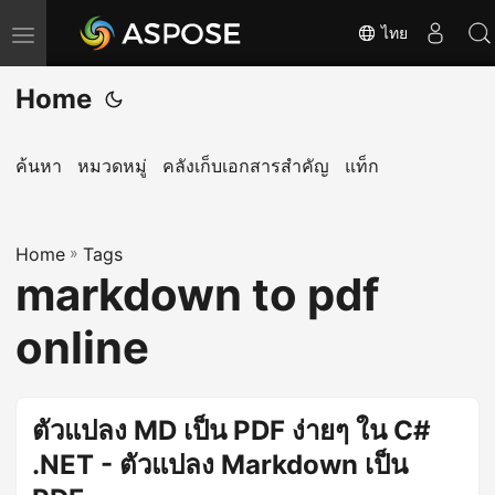
ไทย
T
o
Home
g
g
l
ค้นหา
หมวดหมู่
คลังเก็บเอกสารสำคัญ
แท็ก
e
n
Home
a
»
Tags
markdown to pdf
v
i
online
g
a
t
ตัวแปลง MD เป็น PDF ง่ายๆ ใน C#
i
.NET - ตัวแปลง Markdown เป็น
o