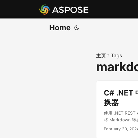
Home
主页
»
Tags
markdo
C# .NET
换器
使用 .NET RES
将 Markdow
February 20, 202