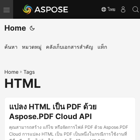
ไทย
T
o
Home
g
g
l
ค้นหา
หมวดหมู่
คลังเก็บเอกสารสำคัญ
แท็ก
e
n
Home
a
»
Tags
HTML
v
i
g
แปลง HTML เป็น PDF ด้วย
a
Aspose.PDF Cloud API
t
i
คุณสามารถสร้าง แก้ไข หรือจัดการไฟล์ PDF ด้วย Aspose.PDF
o
Cloud การแปลง HTML เป็น PDF เป็นหนึ่งในกรณีการใช้งานที่