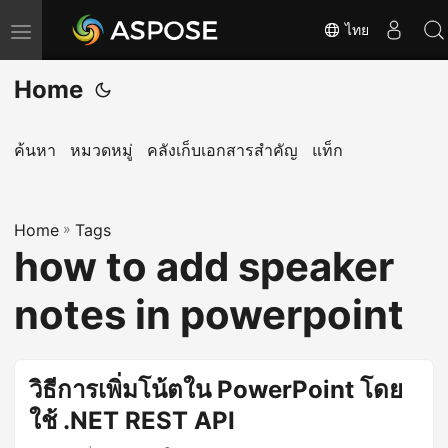
ไทย
T
o
Home
g
g
l
ค้นหา
หมวดหมู่
คลังเก็บเอกสารสำคัญ
แท็ก
e
n
Home
a
»
Tags
how to add speaker
v
i
notes in powerpoint
g
a
t
วิธีการเพิ่มโน้ตใน PowerPoint โดย
i
ใช้ .NET REST API
o