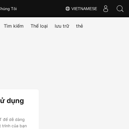
húng Tôi
VIETNAMESE
Tìm kiếm
Thể loại
lưu trữ
thẻ
sử dụng
T để dễ dàng
 trình của bạn