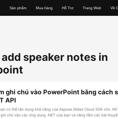
Sản phẩm
Mua hàng
Hỗ Trợ
Trang Web
Về C
 add speaker notes in
oint
m ghi chú vào PowerPoint bằng cách 
T API
ạn có thể tận dụng khả năng của Aspose.Slides Cloud SDK cho .NE
o ghi chú vào các ứng dụng .NET của bạn và nâng tầm các bài thuyết