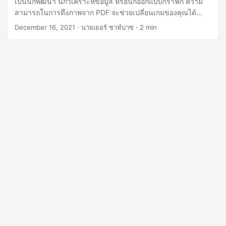
เป็นนักพัฒนา นักวิเคราะห์ข้อมูล หรือนักออกแบบกราฟิก ความ
n
สามารถในการดึงภาพจาก PDF จะช่วยเปลี่ยนเกมของคุณได้
อย่างมาก ช่วยประหยัดเวลาและความพยายามอันมีค่าของคุณ มา
December 16, 2021
· นายเยอร์ ชาห์บาซ · 2 min
เจาะลึกและปลดล็อกศักยภาพของ Python Cloud SDK สำหรับ
การแยกภาพจาก PDF ได้อย่างง่ายดายกันเลย!