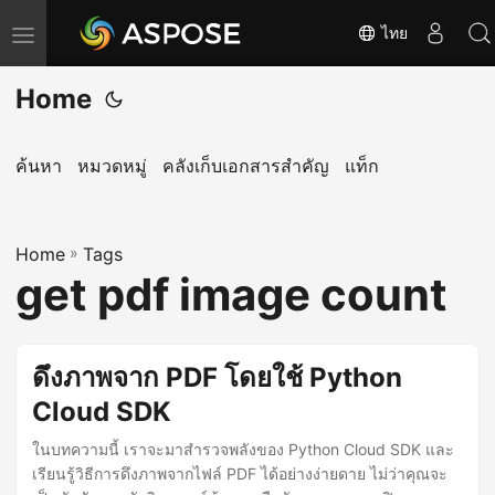
ไทย
T
o
Home
g
g
l
ค้นหา
หมวดหมู่
คลังเก็บเอกสารสำคัญ
แท็ก
e
n
Home
a
»
Tags
get pdf image count
v
i
g
ดึงภาพจาก PDF โดยใช้ Python
a
Cloud SDK
t
i
ในบทความนี้ เราจะมาสำรวจพลังของ Python Cloud SDK และ
o
เรียนรู้วิธีการดึงภาพจากไฟล์ PDF ได้อย่างง่ายดาย ไม่ว่าคุณจะ