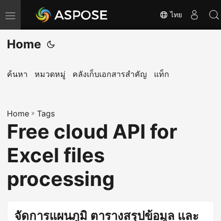
ไทย
T
o
Home
g
g
l
ค้นหา
หมวดหมู่
คลังเก็บเอกสารสำคัญ
แท็ก
e
n
Home
a
»
Tags
Free cloud API for
v
i
Excel files
g
a
processing
t
i
o
จัดการแผนภูมิ ตารางสรุปข้อมูล และ