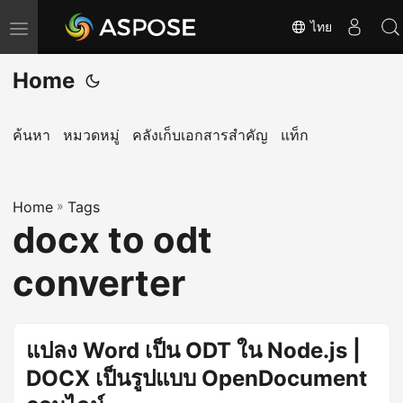
ไทย
T
o
Home
g
g
l
ค้นหา
หมวดหมู่
คลังเก็บเอกสารสำคัญ
แท็ก
e
n
Home
a
»
Tags
docx to odt
v
i
converter
g
a
t
แปลง Word เป็น ODT ใน Node.js |
i
DOCX เป็นรูปแบบ OpenDocument
o