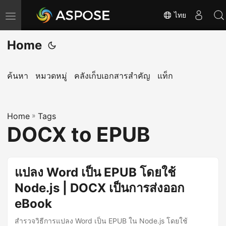
ไทย
T
o
Home
g
g
l
ค้นหา
หมวดหมู่
คลังเก็บเอกสารสำคัญ
แท็ก
e
n
Home
a
»
Tags
DOCX to EPUB
v
i
g
แปลง Word เป็น EPUB โดยใช้
a
Node.js | DOCX เป็นการส่งออก
t
i
eBook
o
สำรวจวิธีการแปลง Word เป็น EPUB ใน Node.js โดยใช้