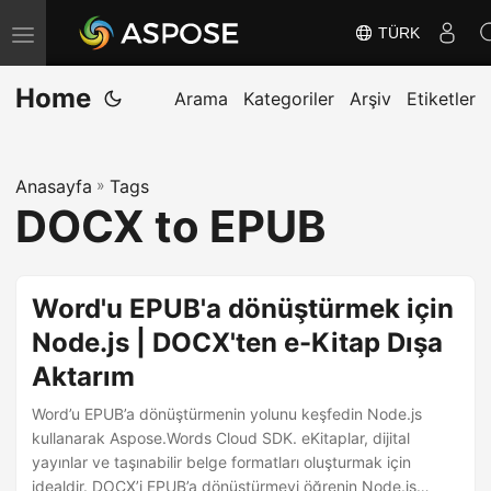
TÜRK
G
e
Home
z
Arama
Kategoriler
Arşiv
Etiketler
i
n
Anasayfa
»
Tags
m
DOCX to EPUB
e
y
i
Word'u EPUB'a dönüştürmek için
D
Node.js | DOCX'ten e-Kitap Dışa
e
Aktarım
ğ
i
Word’u EPUB’a dönüştürmenin yolunu keşfedin Node.js
ş
kullanarak Aspose.Words Cloud SDK. eKitaplar, dijital
yayınlar ve taşınabilir belge formatları oluşturmak için
t
idealdir. DOCX’i EPUB’a dönüştürmeyi öğrenin Node.js