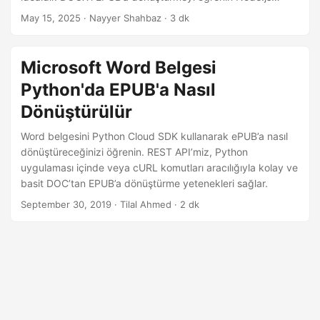
i
API’sini kullanarak.
May 15, 2025
· Nayyer Shahbaz · 3 dk
r
Microsoft Word Belgesi
Python'da EPUB'a Nasıl
Dönüştürülür
Word belgesini Python Cloud SDK kullanarak ePUB’a nasıl
dönüştüreceğinizi öğrenin. REST API’miz, Python
uygulaması içinde veya cURL komutları aracılığıyla kolay ve
basit DOC’tan EPUB’a dönüştürme yetenekleri sağlar.
September 30, 2019
· Tilal Ahmed · 2 dk