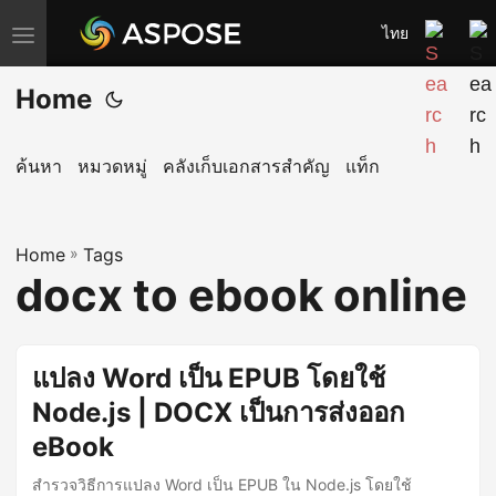
ไทย
T
o
Home
g
g
l
ค้นหา
หมวดหมู่
คลังเก็บเอกสารสำคัญ
แท็ก
e
n
Home
a
»
Tags
docx to ebook online
v
i
g
แปลง Word เป็น EPUB โดยใช้
a
Node.js | DOCX เป็นการส่งออก
t
i
eBook
o
สำรวจวิธีการแปลง Word เป็น EPUB ใน Node.js โดยใช้