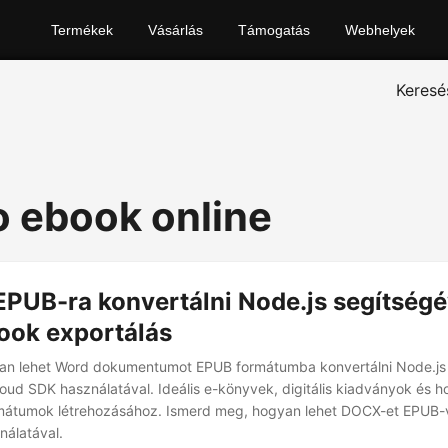
Termékek
Vásárlás
Támogatás
Webhelyek
Keresé
o ebook online
PUB-ra konvertálni Node.js segítségé
ok exportálás
yan lehet Word dokumentumot EPUB formátumba konvertálni Node.js 
ud SDK használatával. Ideális e-könyvek, digitális kiadványok és 
tumok létrehozásához. Ismerd meg, hogyan lehet DOCX-et EPUB-vá
nálatával.