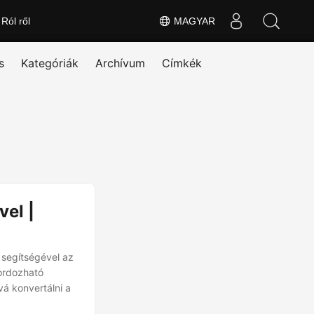
Ról ről
MAGYAR
s
Kategóriák
Archívum
Címkék
vel |
segítségével az
hordozható
 konvertálni a