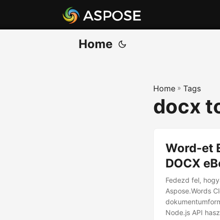
Home
Home
»
Tags
docx t
Word-et E
DOCX eBo
Fedezd fel, hog
Aspose.Words Clo
dokumentumformá
Node.js API hasz