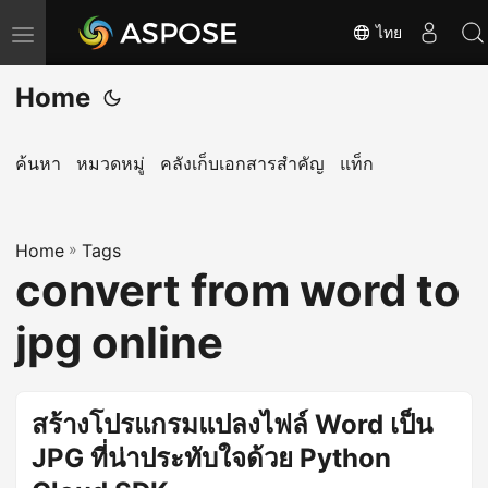
ไทย
T
o
Home
g
g
l
ค้นหา
หมวดหมู่
คลังเก็บเอกสารสำคัญ
แท็ก
e
n
Home
a
»
Tags
convert from word to
v
i
jpg online
g
a
t
สร้างโปรแกรมแปลงไฟล์ Word เป็น
i
JPG ที่น่าประทับใจด้วย Python
o