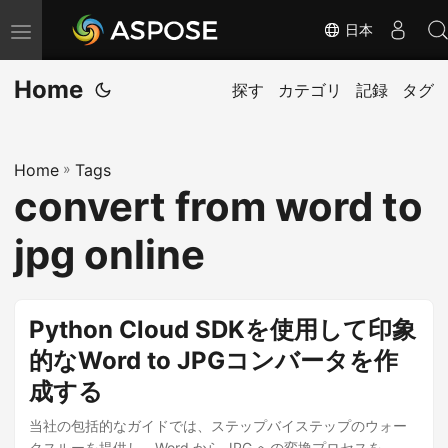
日本
ナ
ビ
Home
ゲ
探す
カテゴリ
記録
タグ
ー
シ
Home
»
Tags
ョ
convert from word to
ン
の
jpg online
切
り
替
Python Cloud SDKを使用して印象
え
的なWord to JPGコンバータを作
成する
当社の包括的なガイドでは、ステップバイステップのウォー
クスルーを提供し、Word から JPG への変換プロセスを