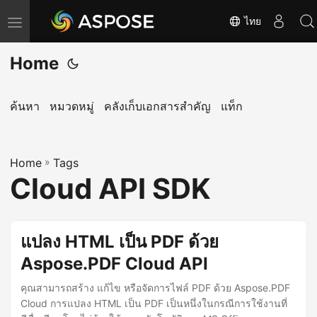
ไทย
T
o
Home
g
g
l
ค้นหา
หมวดหมู่
คลังเก็บเอกสารสำคัญ
แท็ก
e
n
Home
a
»
Tags
Cloud API SDK
v
i
g
แปลง HTML เป็น PDF ด้วย
a
Aspose.PDF Cloud API
t
i
คุณสามารถสร้าง แก้ไข หรือจัดการไฟล์ PDF ด้วย Aspose.PDF
o
Cloud การแปลง HTML เป็น PDF เป็นหนึ่งในกรณีการใช้งานที่