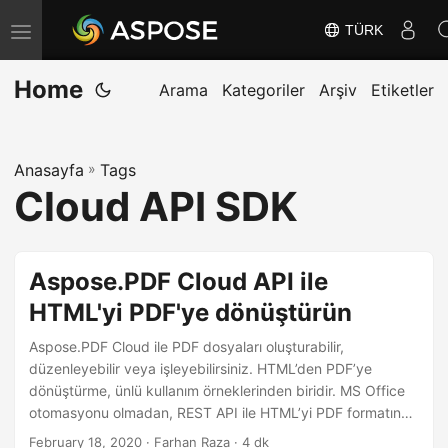
TÜRK
G
e
Home
z
Arama
Kategoriler
Arşiv
Etiketler
i
n
Anasayfa
»
Tags
m
Cloud API SDK
e
y
i
Aspose.PDF Cloud API ile
D
HTML'yi PDF'ye dönüştürün
e
ğ
Aspose.PDF Cloud ile PDF dosyaları oluşturabilir,
i
düzenleyebilir veya işleyebilirsiniz. HTML’den PDF’ye
dönüştürme, ünlü kullanım örneklerinden biridir. MS Office
ş
otomasyonu olmadan, REST API ile HTML’yi PDF formatına
t
dönüştürme yeteneklerini edinin.
February 18, 2020
· Farhan Raza · 4 dk