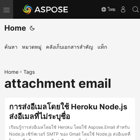
ไทย
T
o
Home
g
g
l
ค้นหา
หมวดหมู่
คลังเก็บเอกสารสำคัญ
แท็ก
e
n
Home
a
»
Tags
attachment email
v
i
g
การส่งอีเมลโดยใช้ Heroku Node.js
a
ส่งอีเมลที่ไม่ระบุชื่อ
t
i
เรียนรู้การส่งอีเมลโดยใช้ Heroku โดยใช้ Aspose.Email สำหรับ
o
Node.js เซิร์ฟเวอร์ SMTP ของ Gmail โดยใช้ Node.js ส่งอีเมลที่