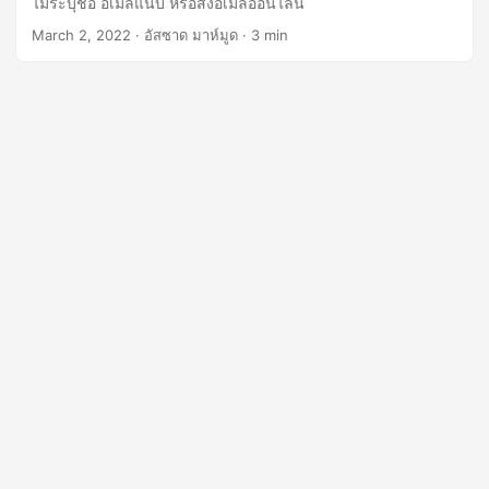
ไม่ระบุชื่อ อีเมลแนบ หรือส่งอีเมลออนไลน์
n
March 2, 2022
· อัสซาด มาห์มูด · 3 min