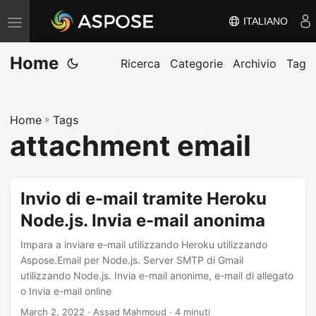
ITALIANO
V
ä
Home
x
Ricerca
Categorie
Archivio
Tag
l
a
Home
»
Tags
n
attachment email
a
v
i
Invio di e-mail tramite Heroku
g
Node.js. Invia e-mail anonima
e
r
Impara a inviare e-mail utilizzando Heroku utilizzando
i
Aspose.Email per Node.js. Server SMTP di Gmail
utilizzando Node.js. Invia e-mail anonime, e-mail di allegato
n
o Invia e-mail online
g
March 2, 2022
· Assad Mahmoud · 4 minuti