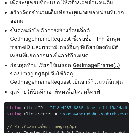
เพื่อระบุเฟรมที่จะแยก ให้สร้างเลขจำนวนเต็ม
สร้างวัตถุจำนวนเต็มเพื่อระบุขนาดของเฟรมที่แยก
ออกมา
ขั้นตอนต่อไปคือการสร้างอ็อบเจ็กต์
GetImageFrameRequest
ซึ่งรับชื่อ TIFF อินพุต,
frameID และพารามิเตอร์อื่นๆ ที่เกี่ยวข้องกับมิติ
เฟรมที่แยกออกมาเป็นอาร์กิวเมนต์
ก่อนสุดท้าย เรียกใช้เมธอด
GetImageFrame(..)
ของ ImagingApi ซึ่งใช้วัตถุ
GetImageFrameRequest เป็นอาร์กิวเมนต์อินพุต
สุดท้ายให้บันทึกเอาท์พุตเพื่อโหลดไดรฟ์
string
 clientID = 
"718e4235-8866-4ebe-bff4-f5a14a4b64
string
 clientSecret = 
"388e864b819d8b067a8b1cb625a2ea
// สร้างอินสแตนซ์ของ ImagingApi
Aspose.Imaging.Cloud.Sdk.Api.ImagingApi imagingApi = 