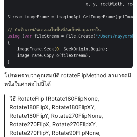
                                x, y, rectWidth, rect
Stream imageFrame = imagingApi.GetImageFrame(getImage
// บันทึกภาพอัพเดตลงในพื้นที่จัดเก็บข้อมูลภายใน
using
 (
var
 fileStream = File.Create(
"/Users/nayyersha
{

    imageFrame.Seek(
0
, SeekOrigin.Begin);

    imageFrame.CopyTo(fileStream);

โปรดทราบว่าคุณสมบัติ rotateFlipMethod สามารถมี
หนึ่งในค่าต่อไปนี้ได้
วิธี RotateFlip (Rotate180FlipNone,
Rotate180FlipX, Rotate180FlipXY,
Rotate180FlipY, Rotate270FlipNone,
Rotate270FlipX, Rotate270FlipXY,
Rotate270FlipY, Rotate90FlipNone,