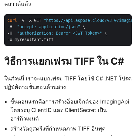
คลาวด์แล้ว
curl
 -v -X GET 
"https://api.aspose.cloud/v3.0/imaging
-H  
"accept: application/json"
 \

-H  
"authorization: Bearer <JWT Token>"
 \

วิธีการแยกเฟรม TIFF ใน C#
ในส่วนนี้ เราจะแยกเฟรม TIFF โดยใช้ C# .NET โปรด
ปฏิบัติตามขั้นตอนด้านล่าง
ขั้นตอนแรกคือการสร้างอ็อบเจ็กต์ของ
ImagingApi
โดยระบุ ClientID และ ClientSecret เป็น
อาร์กิวเมนต์
สร้างวัตถุสตริงที่กำหนดภาพ TIFF อินพุต