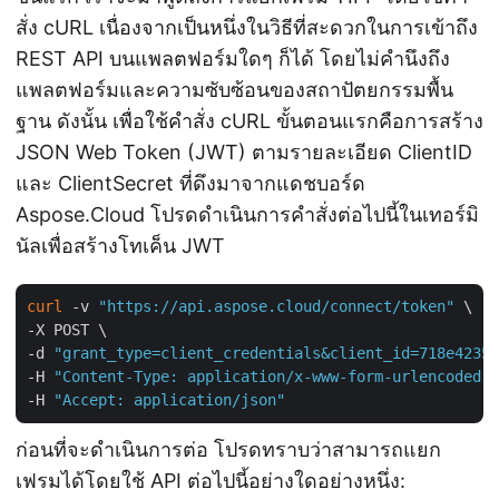
สั่ง cURL เนื่องจากเป็นหนึ่งในวิธีที่สะดวกในการเข้าถึง
REST API บนแพลตฟอร์มใดๆ ก็ได้ โดยไม่คำนึงถึง
แพลตฟอร์มและความซับซ้อนของสถาปัตยกรรมพื้น
ฐาน ดังนั้น เพื่อใช้คำสั่ง cURL ขั้นตอนแรกคือการสร้าง
JSON Web Token (JWT) ตามรายละเอียด ClientID
และ ClientSecret ที่ดึงมาจากแดชบอร์ด
Aspose.Cloud โปรดดำเนินการคำสั่งต่อไปนี้ในเทอร์มิ
นัลเพื่อสร้างโทเค็น JWT
curl
 -v 
"https://api.aspose.cloud/connect/token"
 \

-X POST \

-d 
"grant_type=client_credentials&client_id=718e4235-
-H 
"Content-Type: application/x-www-form-urlencoded"
 
-H 
"Accept: application/json"
ก่อนที่จะดำเนินการต่อ โปรดทราบว่าสามารถแยก
เฟรมได้โดยใช้ API ต่อไปนี้อย่างใดอย่างหนึ่ง: