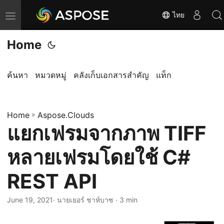
ไทย
T
o
Home
g
g
l
ค้นหา
หมวดหมู่
คลังเก็บเอกสารสำคัญ
แท็ก
e
n
Home
a
»
Aspose.Clouds
แยกเฟรมจากภาพ TIFF
v
i
หลายเฟรมโดยใช้ C#
g
a
REST API
t
i
June 19, 2021
· นายเยอร์ ชาห์บาซ · 3 min
o