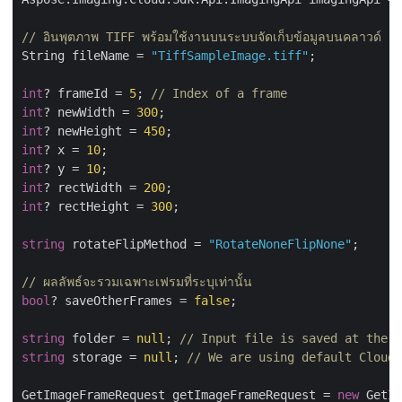
// อินพุตภาพ TIFF พร้อมใช้งานบนระบบจัดเก็บข้อมูลบนคลาวด์
String fileName = 
"TiffSampleImage.tiff"
;

int
? frameId = 
5
; 
// Index of a frame
int
? newWidth = 
300
int
? newHeight = 
450
int
? x = 
10
int
? y = 
10
int
? rectWidth = 
200
int
? rectHeight = 
300
;

string
 rotateFlipMethod = 
"RotateNoneFlipNone"
;

// ผลลัพธ์จะรวมเฉพาะเฟรมที่ระบุเท่านั้น
bool
? saveOtherFrames = 
false
;

string
 folder = 
null
; 
// Input file is saved at the r
string
 storage = 
null
; 
// We are using default Cloud 
GetImageFrameRequest getImageFrameRequest = 
new
 GetIm