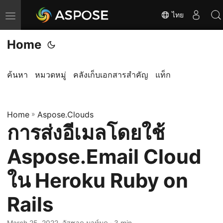
ไทย
T
o
Home
g
g
l
ค้นหา
หมวดหมู่
คลังเก็บเอกสารสำคัญ
แท็ก
e
n
Home
a
»
Aspose.Clouds
การส่งอีเมลโดยใช้
v
i
Aspose.Email Cloud
g
a
ใน Heroku Ruby on
t
Rails
i
o
March 25, 2022
· อัสซาด มาห์มูด · 3 min