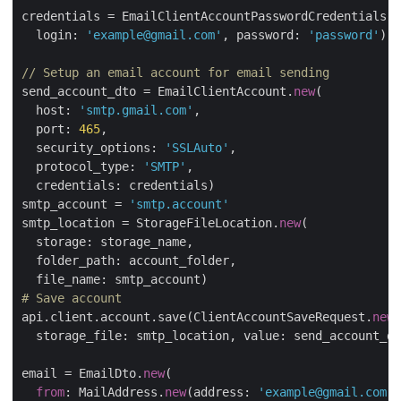
credentials = EmailClientAccountPasswordCredentials.
n
  login: 
'example@gmail.com'
, password: 
'password'
)

// Setup an email account for email sending
send_account_dto = EmailClientAccount.
new
(

  host: 
'smtp.gmail.com'
,

  port: 
465
,

  security_options: 
'SSLAuto'
,

  protocol_type: 
'SMTP'
,

  credentials: credentials)

smtp_account = 
'smtp.account'
smtp_location = StorageFileLocation.
new
(

  storage: storage_name,

  folder_path: account_folder,

# Save account
api.client.account.save(ClientAccountSaveRequest.
new
(

  storage_file: smtp_location, value: send_account_dt
email = EmailDto.
new
(

from
: MailAddress.
new
(address: 
'example@gmail.com'
)