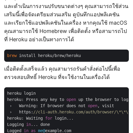
และดำเนินการงานปรับขนาดต่างๆ คุณสามารถใช้ส่วน
เสริมนี้เพื่อจัดเตรียมส่วนเสริม ดูบันทึกแอปพลิเคชัน
และเรียกใช้แอปพลิเคชันในเครื่อง หากคุณใช้ macOS
คุณสามารถใช้ Homebrew เพื่อติดตั้ง หรือสามารถไป
ที่ Heroku อย่างเป็นทางการได้
brew
เมื่อติดตั้งเสร็จแล้ว คุณสามารถรันคำสั่งต่อไปนี้เพื่อ
ตรวจสอบสิทธิ์ Heroku ที่จะใช้งานในเครื่องได้
heroku login

heroku: Press any key to 
open
 up the browser to login
 ›   Warning: If browser does not 
open
, visit

 ›   https:
//cli-auth.heroku.com/auth/browser/\*\*\*
heroku: Waiting 
for
 login...

Logging 
in
... done

Logged 
in
as
me@