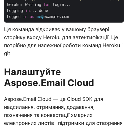
heroku: Waiting 
for
 login...

Logging 
in
... done

Logged 
in
as
me@
Ця команда відкриває у вашому браузері
сторінку входу Heroku для автентифікації. Це
потрібно для належної роботи команд Heroku і
git
Налаштуйте
Aspose.Email Cloud
Aspose.Email Cloud — це Cloud SDK для
надсилання, отримання, додавання,
позначення та конвертації хмарних
електронних листів і підтримки для створення