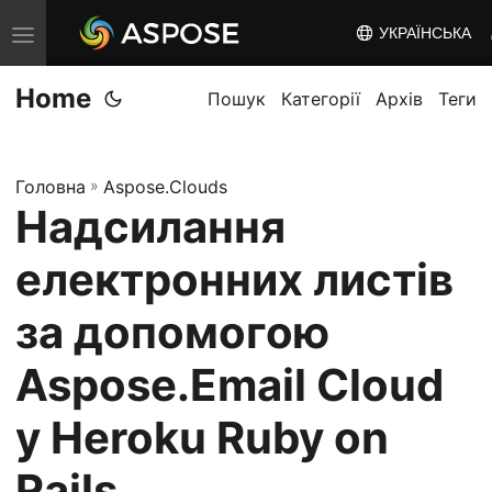
УКРАЇНСЬКА
T
o
Home
g
Пошук
Категорії
Архів
Теги
g
l
Головна
»
Aspose.Clouds
e
Надсилання
n
a
електронних листів
v
i
за допомогою
g
Aspose.Email Cloud
a
t
у Heroku Ruby on
i
o
Rails