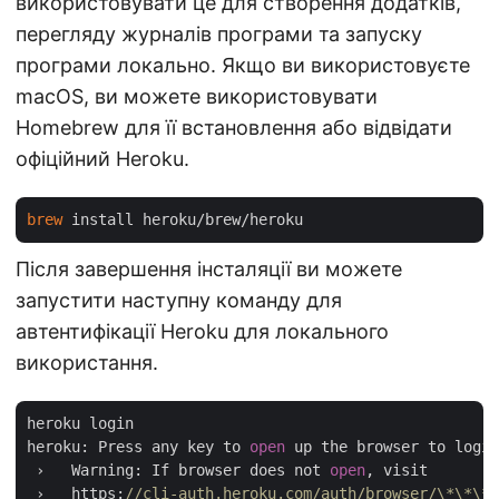
використовувати це для створення додатків,
перегляду журналів програми та запуску
програми локально. Якщо ви використовуєте
macOS, ви можете використовувати
Homebrew для її встановлення або відвідати
офіційний Heroku.
brew
Після завершення інсталяції ви можете
запустити наступну команду для
автентифікації Heroku для локального
використання.
heroku login

heroku: Press any key to 
open
 up the browser to login
 ›   Warning: If browser does not 
open
, visit

 ›   https:
//cli-auth.heroku.com/auth/browser/\*\*\*