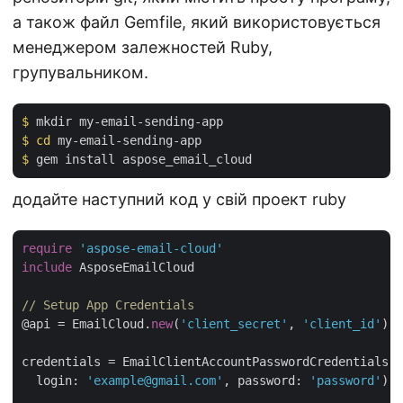
а також файл Gemfile, який використовується
менеджером залежностей Ruby,
групувальником.
$
 mkdir my-email-sending-app
$
cd
 my-email-sending-app
$
 gem install aspose_email_cloud
додайте наступний код у свій проект ruby
require
'aspose-email-cloud'
include
 AsposeEmailCloud

// Setup App Credentials 
@api = EmailCloud.
new
(
'client_secret'
, 
'client_id'
)

credentials = EmailClientAccountPasswordCredentials.
n
  login: 
'example@gmail.com'
, password: 
'password'
)
