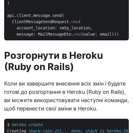
)

api.client.message.send(

  ClientMessageSendRequest.
new
(

    account_location: smtp_location,

    message: MailMessageDto.
new
Розгорнути в Heroku
(Ruby on Rails)
Коли ви завершите внесення всіх змін і будете
готові до розгортання в Heroku (Ruby on Rails),
ви можете використовувати наступні команди,
щоб перенести свої зміни в Heroku.
$
heroku create
Creating
sharp-rain-221... done, stack is heroku-20