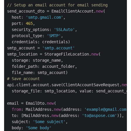
// Setup an email account for email sending
send_account_dto = EmailClientAccount.
new
(

  host: 
'smtp.gmail.com'
,

  port: 
465
,

  security_options: 
'SSLAuto'
,

  protocol_type: 
'SMTP'
,

  credentials: credentials)

smtp_account = 
'smtp.account'
smtp_location = StorageFileLocation.
new
(

  storage: storage_name,

  folder_path: account_folder,

# Save account
api.client.account.save(ClientAccountSaveRequest.
new
(

  storage_file: smtp_location, value: send_account_dt
email = EmailDto.
new
(

from
: MailAddress.
new
(address: 
'example@gmail.com'
)
  to: [MailAddress.
new
(address: 
'to@aspose.com'
)],

  subject: 
'Some subject'
,

  body: 
'Some body'