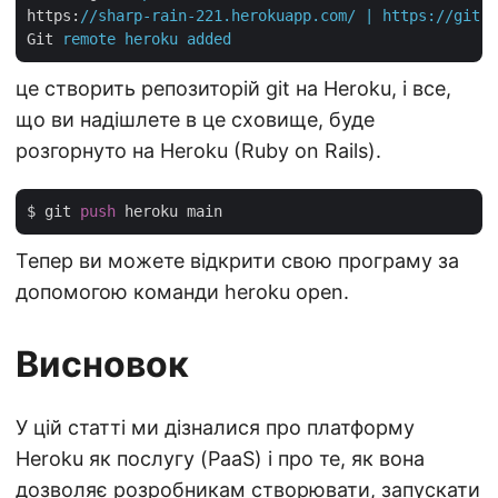
https
:
//sharp-rain-221.herokuapp.com/ | https://git.h
Git
remote heroku added
це створить репозиторій git на Heroku, і все,
що ви надішлете в це сховище, буде
розгорнуто на Heroku (Ruby on Rails).
$ git 
push
Тепер ви можете відкрити свою програму за
допомогою команди heroku open.
Висновок
У цій статті ми дізналися про платформу
Heroku як послугу (PaaS) і про те, як вона
дозволяє розробникам створювати, запускати