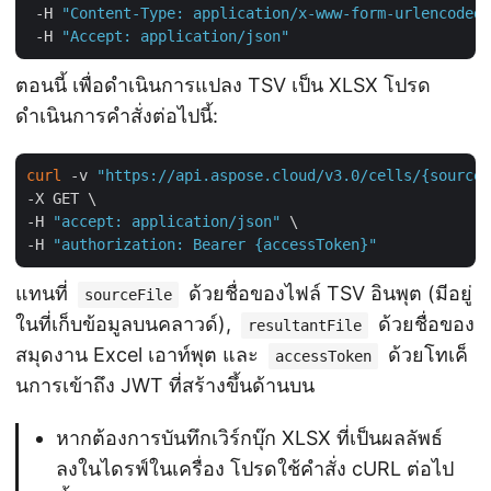
 -H 
"Content-Type: application/x-www-form-urlencoded"
 -H 
"Accept: application/json"
ตอนนี้ เพื่อดำเนินการแปลง TSV เป็น XLSX โปรด
ดำเนินการคำสั่งต่อไปนี้:
curl
 -v 
"https://api.aspose.cloud/v3.0/cells/{sourceF
-X GET \

-H 
"accept: application/json"
 \

-H 
"authorization: Bearer {accessToken}"
แทนที่
ด้วยชื่อของไฟล์ TSV อินพุต (มีอยู่
sourceFile
ในที่เก็บข้อมูลบนคลาวด์),
ด้วยชื่อของ
resultantFile
สมุดงาน Excel เอาท์พุต และ
ด้วยโทเค็
accessToken
นการเข้าถึง JWT ที่สร้างขึ้นด้านบน
หากต้องการบันทึกเวิร์กบุ๊ก XLSX ที่เป็นผลลัพธ์
ลงในไดรฟ์ในเครื่อง โปรดใช้คำสั่ง cURL ต่อไป