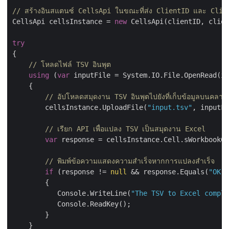
// สร้างอินสแตนซ์ CellsApi ในขณะที่ส่ง ClientID และ Clie
CellsApi cellsInstance = 
new
 CellsApi(clientID, clien
try
{

// โหลดไฟล์ TSV อินพุต
using
 (
var
 inputFile = System.IO.File.OpenRead(in
    {

// อัปโหลดสมุดงาน TSV อินพุตไปยังที่เก็บข้อมูลบนคลาวด
        cellsInstance.UploadFile(
"input.tsv"
, inputFi
// เรียก API เพื่อแปลง TSV เป็นสมุดงาน Excel
var
 response = cellsInstance.Cell.sWorkbookGe
// พิมพ์ข้อความแสดงความสำเร็จหากการแปลงสำเร็จ
if
 (response != 
null
 && response.Equals(
"OK"
)
        {

           Console.WriteLine(
"The TSV to Excel comple
           Console.ReadKey();

        }

    }
