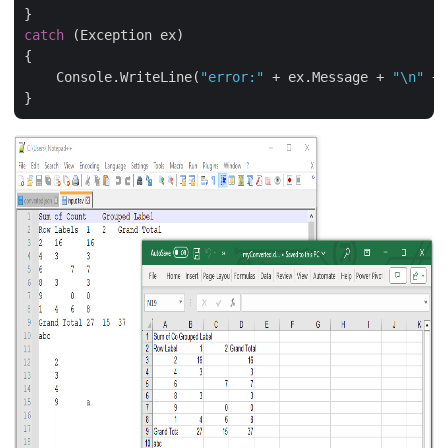
catch
 (Exception ex)

{

    Console.WriteLine(
"error:"
 + ex.Message + 
"\n"
 + 