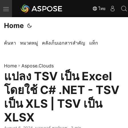
ไทย
T
o
Home
g
g
l
ค้นหา
หมวดหมู่
คลังเก็บเอกสารสำคัญ
แท็ก
e
n
Home
a
»
Aspose.Clouds
แปลง TSV เป็น Excel
v
i
โดยใช้ C# .NET - TSV
g
a
เป็น XLS | TSV เป็น
t
XLSX
i
o
August 6, 2024
· นายเยอร์ ชาห์บาซ · 3 min