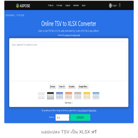
แอปแปลง TSV เป็น XLSX ฟรี