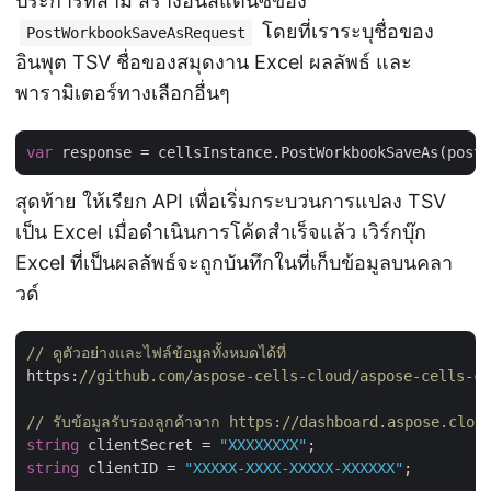
ประการที่สาม สร้างอินสแตนซ์ของ
โดยที่เราระบุชื่อของ
PostWorkbookSaveAsRequest
อินพุต TSV ชื่อของสมุดงาน Excel ผลลัพธ์ และ
พารามิเตอร์ทางเลือกอื่นๆ
var
สุดท้าย ให้เรียก API เพื่อเริ่มกระบวนการแปลง TSV
เป็น Excel เมื่อดำเนินการโค้ดสำเร็จแล้ว เวิร์กบุ๊ก
Excel ที่เป็นผลลัพธ์จะถูกบันทึกในที่เก็บข้อมูลบนคลา
วด์
// ดูตัวอย่างและไฟล์ข้อมูลทั้งหมดได้ที่ 
https:
//github.com/aspose-cells-cloud/aspose-cells-cl
// รับข้อมูลรับรองลูกค้าจาก https://dashboard.aspose.clou
string
 clientSecret = 
"XXXXXXXX"
string
 clientID = 
"XXXXX-XXXX-XXXXX-XXXXXX"
;
