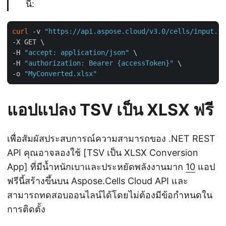
นี้:
curl
 -v 
"https://api.aspose.cloud/v3.0/cells/input.ts
-X GET \

-H 
"accept: application/json"
 \

-H 
"authorization: Bearer {accessToken}"
 \

-o 
"MyConverted.xlsx"
แอปแปลง TSV เป็น XLSX ฟรี
เพื่อสัมผัสประสบการณ์ความสามารถของ .NET REST
API คุณอาจลองใช้ [TSV เป็น XLSX Conversion
App] ที่มีน้ำหนักเบาและประหยัดพลังงานมาก
10
แอป
ฟรีนี้สร้างขึ้นบน Aspose.Cells Cloud API และ
สามารถทดสอบออนไลน์ได้โดยไม่ต้องมีข้อกำหนดใน
การติดตั้ง