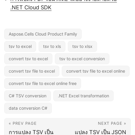
.NET Cloud SDK
Aspose.Cells Cloud Product Family
tsv to excel
tsv to xls
tsv to xlsx
convert tsv to excel
tsv to excel conversion
convert tsv file to excel
convert tsv file to excel online
convert tsv file to excel online free
C# TSV conversion
.NET Excel transformation
data conversion C#
« PREV PAGE
NEXT PAGE »
การแปลง TSV เป็น
แปลง TSV เป็น JSON